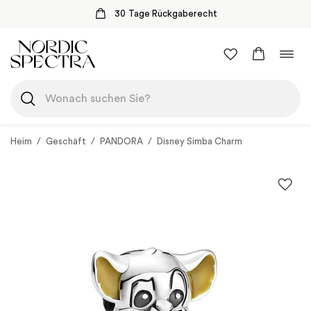
30 Tage Rückgaberecht
Zum
Navi
Inhalt
umsc
springen
Heim
/
Geschäft
/
PANDORA
/
Disney Simba Charm