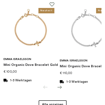
Für wen
:
Damen, Kinder
Neuheit
Neu
EAN
:
5700302923056
Kollektion
:
Disney x Pandora
Kategorie
:
Charms
EMMA ISRAELSSON
Marke
:
PANDORA
EMMA ISRAELSSON
Mini Organic Dove Bracelet Gold
Mini Organic Dove Bracelet
€
100,00
€
110,00
1-3 Werktagen
1-3 Werktagen
Alle anzeigen