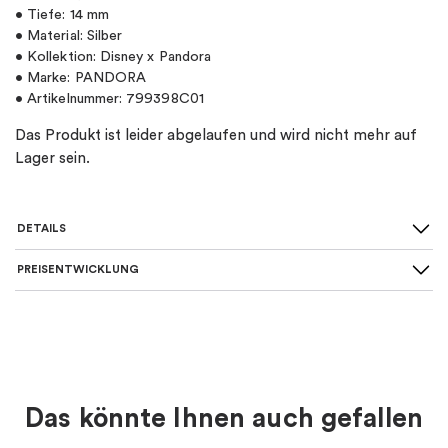
• Tiefe: 14 mm
• Material: Silber
• Kollektion: Disney x Pandora
• Marke: PANDORA
• Artikelnummer: 799398C01
Das Produkt ist leider abgelaufen und wird nicht mehr auf
Lager sein.
DETAILS
PREISENTWICKLUNG
SKU
:
799398C01
Material
:
Silber
Farbe
:
Gelb, Silber
Das könnte Ihnen auch gefallen
Thema
:
Disney, Tier