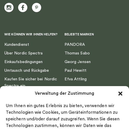
WIE KÖNNEN WIR IHNEN HELFEN?
BELIEBTE MARKEN
Kundendienst
PANDORA
Über Nordic Spectra
Thomas Sabo
Einkaufsbedingungen
Georg Jensen
Umtausch und Rückgabe
Paul Hewitt
Kaufen Sie sicher bei Nordic
Efva Attling
Spectra ein
Emma Israelsson
Verwaltung der Zustimmung
Datenschutz
Drakenberg Sjölin
Impressum
Nordic Spectra
Um Ihnen ein gutes Erlebnis zu bieten, verwenden wir
Ringgröße
Technologien wie Cookies, um Geräteinformationen zu
speichern und/oder darauf zuzugreifen. Wenn Sie diesen
Widerrufsrecht
Technologien zustimmen, können wir Daten wie das