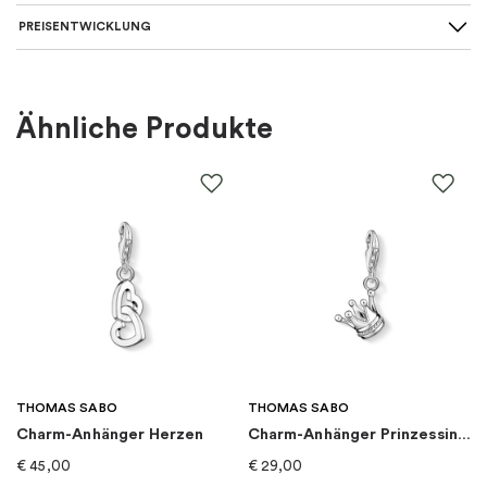
PREISENTWICKLUNG
Für wen
:
Damen, Kinder
Farbe
:
Blau, Silber
Ähnliche Produkte
Material
:
Silber
EAN
:
5700303193458
Thema
:
Disney
Marke
:
PANDORA
Kategorie
:
Charms
THOMAS SABO
THOMAS SABO
Charm-Anhänger Herzen
Charm-Anhänger Prinzessin Krone
Kollektion
:
Disney x Pandora
€
45,00
€
29,00