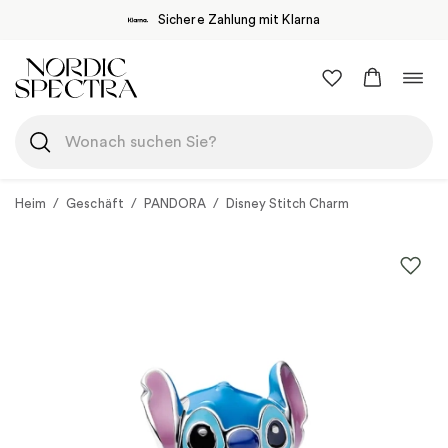
Sichere Zahlung mit Klarna
Zum
Navi
Inhalt
umsc
springen
Heim
/
Geschäft
/
PANDORA
/
Disney Stitch Charm