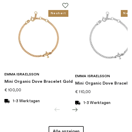
Thema
:
Tier
Neuheit
Neu
Für wen
:
Damen, Kinder
EAN
:
5700302986167
Kollektion
:
Pandora Moments
EMMA ISRAELSSON
Kategorie
:
Charms
EMMA ISRAELSSON
Mini Organic Dove Bracelet Gold
Mini Organic Dove Bracelet
€
100,00
€
110,00
Marke
:
PANDORA
1-3 Werktagen
1-3 Werktagen
Alle anzeigen