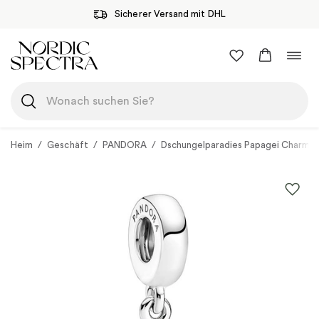
Sicherer Versand mit DHL
Zum
Navi
Inhalt
umsc
springen
Heim
/
Geschäft
/
PANDORA
/
Dschungelparadies Papagei Charm-