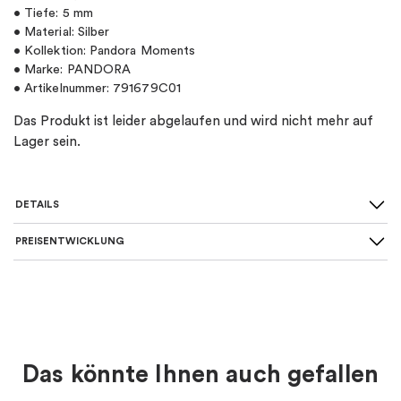
• Tiefe: 5 mm
• Material: Silber
• Kollektion: Pandora Moments
• Marke: PANDORA
• Artikelnummer: 791679C01
Das Produkt ist leider abgelaufen und wird nicht mehr auf
Lager sein.
DETAILS
PREISENTWICKLUNG
SKU
:
791679C01
Material
:
Silber
Art von Charme
:
Charm-anhänger
Das könnte Ihnen auch gefallen
Farbe
:
Blau, Silber