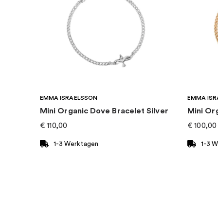
EAN
:
4051245491463
Kollektion
:
Charming
Kategorie
:
Ohrringe
Marke
:
Thomas Sabo
EMMA ISRAELSSON
EMMA ISR
Mini Organic Dove Bracelet Silver
Mini Or
€
110,00
€
100,00
1-3 Werktagen
1-3 