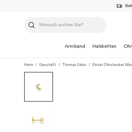
Sic
Zum
Inhalt
springen
Armband
Halsketten
Ohr
Heim
/
Geschäft
/
Thomas Sabo
/
Einzel Ohrstecker Mo