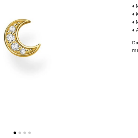
• 
• 
• 
• 
Da
me