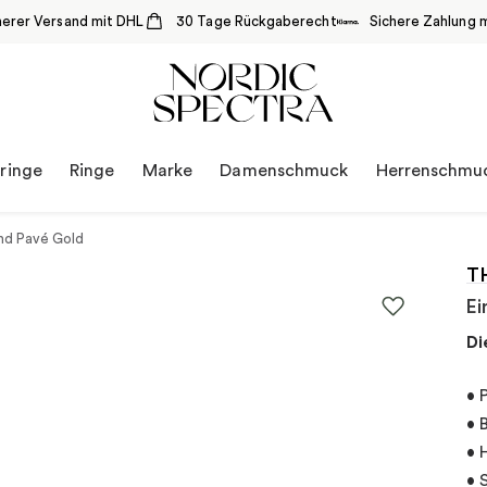
herer Versand mit DHL
30 Tage Rückgaberecht
Sichere Zahlung m
ringe
Ringe
Marke
Damenschmuck
Herrenschmu
nd Pavé Gold
T
Ei
Di
• 
• 
• 
• 