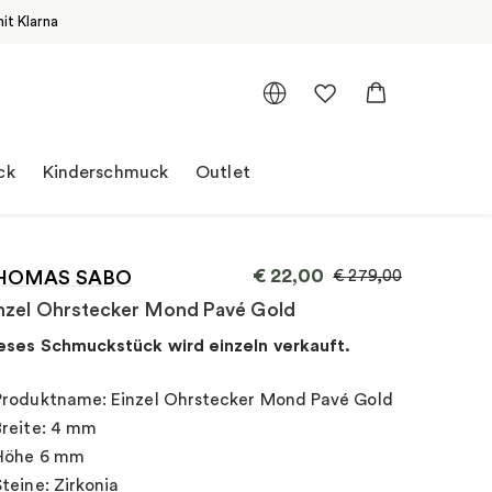
it Klarna
ck
Kinderschmuck
Outlet
€
22,00
HOMAS SABO
€
279,00
nzel Ohrstecker Mond Pavé Gold
eses Schmuckstück wird einzeln verkauft.
Produktname: Einzel Ohrstecker Mond Pavé Gold
Breite: 4 mm
Höhe 6 mm
Steine: Zirkonia