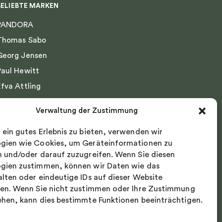
BELIEBTE MARKEN
PANDORA
Thomas Sabo
Georg Jensen
Paul Hewitt
Efva Attling
Emma Israelsson
Verwaltung der Zustimmung
Drakenberg Sjölin
 ein gutes Erlebnis zu bieten, verwenden wir
Nordic Spectra
gien wie Cookies, um Geräteinformationen zu
n und/oder darauf zuzugreifen. Wenn Sie diesen
gien zustimmen, können wir Daten wie das
alten oder eindeutige IDs auf dieser Website
ten. Wenn Sie nicht zustimmen oder Ihre Zustimmung
ehen, kann dies bestimmte Funktionen beeinträchtigen.