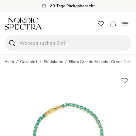
30 Tage Rückgaberecht
Zum
Navi
Inhalt
umsc
springen
Heim
/
Geschäft
/
Sif Jakobs
/
Ellera Grande Bracelet Green Gold