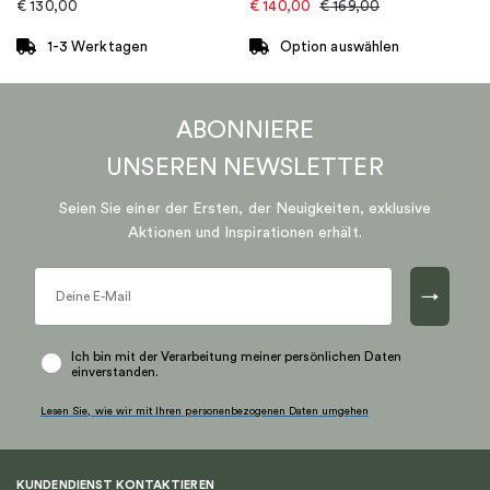
€
130,00
€
140,00
€
169,00
gewählt
werden
1-3 Werktagen
Option auswählen
Dieses
Produkt
ABONNIERE
weist
mehrere
UNSEREN
NEWSLETTER
Varianten
auf.
Seien Sie einer der Ersten, der Neuigkeiten, exklusive
Die
Aktionen und Inspirationen erhält.
Optionen
können
→
auf
der
Produktseite
Ich bin mit der Verarbeitung meiner persönlichen Daten
einverstanden.
gewählt
werden
Lesen Sie, wie wir mit Ihren personenbezogenen Daten umgehen
KUNDENDIENST KONTAKTIEREN