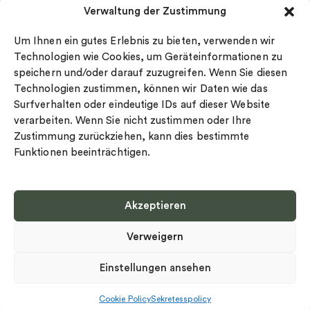
Verwaltung der Zustimmung
Datenschutz
Drakenberg Sjölin
Impressum
Nordic Spectra
Um Ihnen ein gutes Erlebnis zu bieten, verwenden wir
Ringgröße
Technologien wie Cookies, um Geräteinformationen zu
speichern und/oder darauf zuzugreifen. Wenn Sie diesen
Widerrufsrecht
Technologien zustimmen, können wir Daten wie das
Cookie-policy
Surfverhalten oder eindeutige IDs auf dieser Website
Sekretesspolicy
verarbeiten. Wenn Sie nicht zustimmen oder Ihre
Zustimmung zurückziehen, kann dies bestimmte
Funktionen beeinträchtigen.
Akzeptieren
Select country
Verweigern
Datenschutz-Bestimmungen
©
Urheberrecht 2026 Nordic Spectra Alle Rechte vorbehalten
Einstellungen ansehen
Cookie Policy
Sekretesspolicy