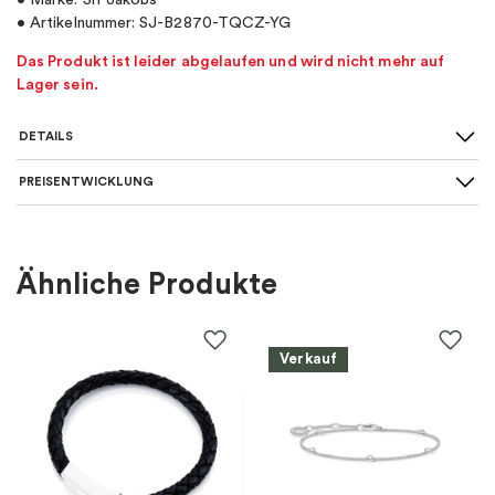
• Marke: Sif Jakobs
• Artikelnummer: SJ-B2870-TQCZ-YG
Das Produkt ist leider abgelaufen und wird nicht mehr auf
Lager sein.
DETAILS
PREISENTWICKLUNG
Art des Armbands
:
Tennisarmband
Für wen
:
Damen
Ähnliche Produkte
Farbe
:
Gold, Grün
Verkauf
Material
:
Silber
EAN
:
5710699070356
Steine
:
Zirkonia