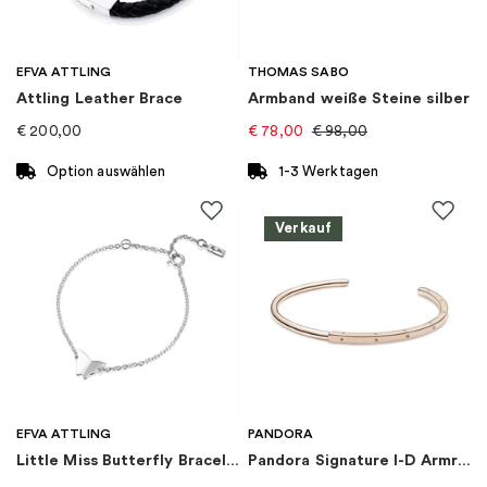
Marke
:
Sif Jakobs
EFVA ATTLING
THOMAS SABO
Attling Leather Brace
Armband weiße Steine silber
Kategorie
:
Armband
€
200,00
€
78,00
€
98,00
Kollektion
:
Ellera
Option auswählen
1-3 Werktagen
Dieses
Produkt
Verkauf
weist
mehrere
Varianten
auf.
Die
Optionen
können
auf
EFVA ATTLING
PANDORA
der
Little Miss Butterfly Bracelet
Pandora Signature I-D Armreif
Produktseite