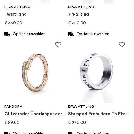
Kategorie
:
Ringe
EFVA ATTLING
EFVA ATTLING
Twist Ring
7 1/2 Ring
Kollektion
:
Ellisse
€
330,00
€
220,00
Option auswählen
Option auswählen
Dieses
Dieses
Produkt
Produkt
weist
weist
mehrere
mehrere
Varianten
Varianten
auf.
auf.
Die
Die
Optionen
Optionen
können
können
auf
auf
PANDORA
EFVA ATTLING
der
der
Glitzernder Überlappender Ring
Stamped From Here To Eternity Ring
Produktseite
Produktseite
€
89,00
€
270,00
gewählt
gewählt
werden
werden
Option auswählen
Option auswählen