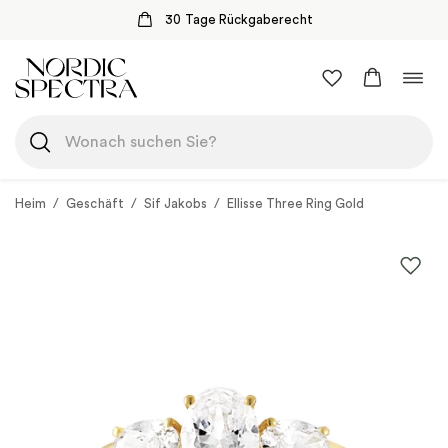
30 Tage Rückgaberecht
Zum
Navi
Inhalt
umsc
springen
Heim
/
Geschäft
/
Sif Jakobs
/
Ellisse Three Ring Gold