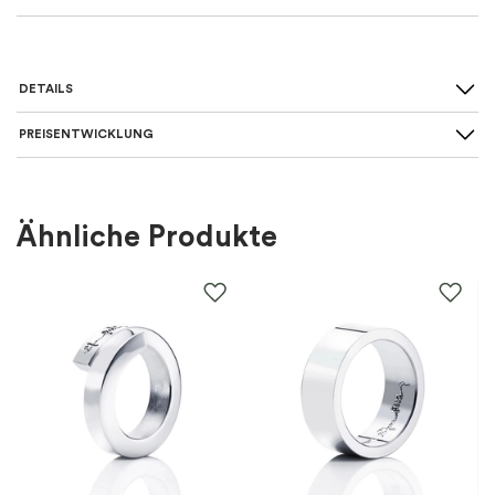
DETAILS
PREISENTWICKLUNG
Für wen
:
Damen
Farbe
:
Gold
Ähnliche Produkte
Material
:
Silber
EAN
:
5710698084675
Steine
:
Zirkonia
Marke
:
Sif Jakobs