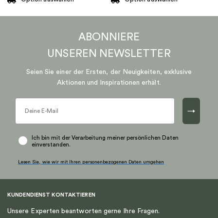
Dieses
Dieses
Produkt
Produkt
ABONNIERE
weist
weist
mehrere
mehrere
UNSEREN
NEWSLETTER
Varianten
Varianten
auf.
auf.
Seien Sie einer der Ersten, der Neuigkeiten, exklusive
Die
Die
Aktionen und Inspirationen erhält.
Optionen
Optionen
können
können
→
auf
auf
der
der
Produktseite
Produktseite
Ich bin mit der Verarbeitung meiner persönlichen Daten
einverstanden.
gewählt
gewählt
werden
werden
Lesen Sie, wie wir mit Ihren personenbezogenen Daten umgehen
KUNDENDIENST KONTAKTIEREN
Unsere Experten beantworten gerne Ihre Fragen.