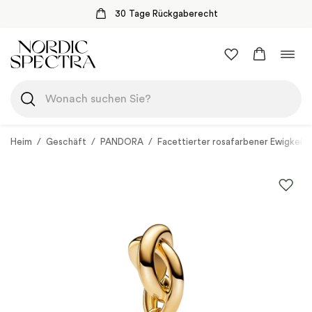
Sichere Zahlung mit Klarna
Zum
Navi
Inhalt
umsc
springen
Heim
/
Geschäft
/
PANDORA
/
Facettierter rosafarbener Ewigkeit