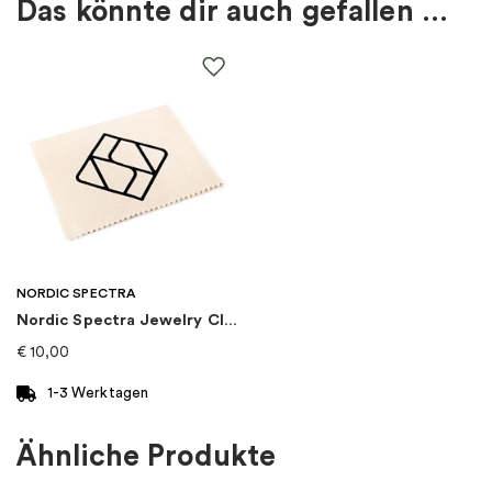
Das könnte dir auch gefallen …
Material
:
Metall
EAN
:
5700303138022
Steine
:
Zirkonia
Thema
:
Geburtsstein
Marke
:
PANDORA
NORDIC SPECTRA
Nordic Spectra Jewelry Cloth
Kategorie
:
Charms
€
10,00
Art von Charme
:
Charm-anhänger
1-3 Werktagen
Kollektion
:
Pandora Moments
Ähnliche Produkte