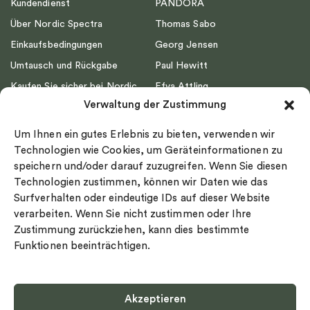
Kundendienst
PANDORA
Über Nordic Spectra
Thomas Sabo
Einkaufsbedingungen
Georg Jensen
Umtausch und Rückgabe
Paul Hewitt
Kaufen Sie sicher bei Nordic
Efva Attling
Spectra ein
Verwaltung der Zustimmung
Emma Israelsson
Datenschutz
Drakenberg Sjölin
Um Ihnen ein gutes Erlebnis zu bieten, verwenden wir
Impressum
Nordic Spectra
Technologien wie Cookies, um Geräteinformationen zu
Ringgröße
speichern und/oder darauf zuzugreifen. Wenn Sie diesen
Technologien zustimmen, können wir Daten wie das
Widerrufsrecht
Surfverhalten oder eindeutige IDs auf dieser Website
Cookie-policy
verarbeiten. Wenn Sie nicht zustimmen oder Ihre
Sekretesspolicy
Zustimmung zurückziehen, kann dies bestimmte
Funktionen beeinträchtigen.
Akzeptieren