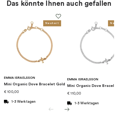
Das könnte Ihnen auch gefallen
Farbe
:
Mehrfarbig, Silber
Thema
:
Herzen
Neuheit
Neu
Für wen
:
Damen
EAN
:
5700302997316
Kollektion
:
Pandora Moments
EMMA ISRAELSSON
Kategorie
:
Charms
EMMA ISRAELSSON
Mini Organic Dove Bracelet Gold
Mini Organic Dove Bracelet
€
100,00
€
110,00
Marke
:
PANDORA
1-3 Werktagen
1-3 Werktagen