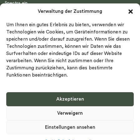
Spectra ein
Emma Israelsson
Verwaltung der Zustimmung
Datenschutz
Drakenberg Sjölin
Impressum
Nordic Spectra
Um Ihnen ein gutes Erlebnis zu bieten, verwenden wir
Ringgröße
Technologien wie Cookies, um Geräteinformationen zu
speichern und/oder darauf zuzugreifen. Wenn Sie diesen
Widerrufsrecht
Technologien zustimmen, können wir Daten wie das
Cookie-policy
Surfverhalten oder eindeutige IDs auf dieser Website
Sekretesspolicy
verarbeiten. Wenn Sie nicht zustimmen oder Ihre
Zustimmung zurückziehen, kann dies bestimmte
Funktionen beeinträchtigen.
Akzeptieren
Select country
Verweigern
Datenschutz-Bestimmungen
©
Urheberrecht 2026 Nordic Spectra Alle Rechte vorbehalten
Einstellungen ansehen