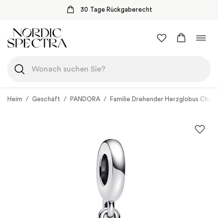
30 Tage Rückgaberecht
Zum
Navi
Inhalt
umsc
springen
Heim
/
Geschäft
/
PANDORA
/
Familie Drehender Herzglobus Cha