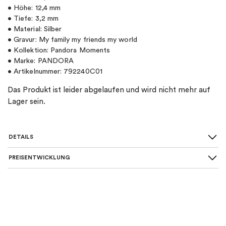
• Höhe: 12,4 mm
• Tiefe: 3,2 mm
• Material: Silber
• Gravur: My family my friends my world
• Kollektion: Pandora Moments
• Marke: PANDORA
• Artikelnummer: 792240C01
Das Produkt ist leider abgelaufen und wird nicht mehr auf
Lager sein.
DETAILS
PREISENTWICKLUNG
SKU
:
792240C01
Material
:
Silber
Art von Charme
:
Charm-anhänger