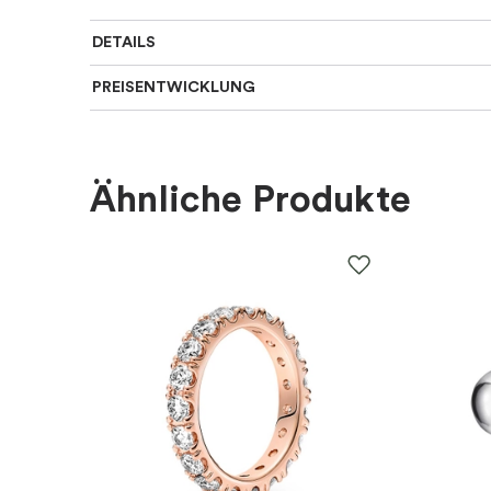
DETAILS
PREISENTWICKLUNG
Für wen
:
Damen
Farbe
:
Silber
Ähnliche Produkte
Material
:
Silber
EAN
:
5710698073952
Marke
:
Sif Jakobs
Kategorie
:
Ringe
Kollektion
:
Ferrara