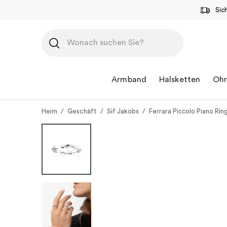
Sic
Zum
Inhalt
springen
Armband
Halsketten
Ohr
Heim
/
Geschäft
/
Sif Jakobs
/
Ferrara Piccolo Piano Rin