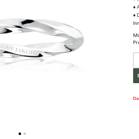
• 
• 
In
Mö
Pr
Da