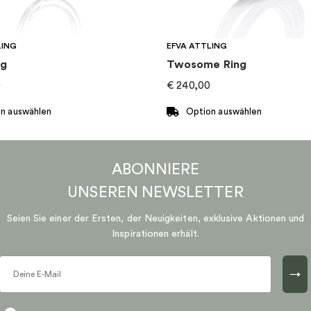
LING
EFVA ATTLING
ng
Twosome Ring
0
€
240,00
n auswählen
Option auswählen
Dieses
Produkt
ABONNIERE
weist
mehrere
UNSEREN
NEWSLETTER
n
Varianten
Seien Sie einer der Ersten, der Neuigkeiten, exklusive Aktionen und
auf.
Inspirationen erhält.
Die
n
Optionen
können
→
auf
der