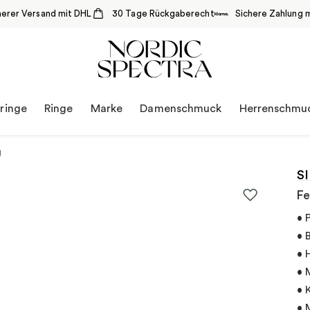
herer Versand mit DHL
30 Tage Rückgaberecht
Sichere Zahlung m
ringe
Ringe
Marke
Damenschmuck
Herrenschmu
g
S
Fe
• 
• 
• 
• 
• 
• 