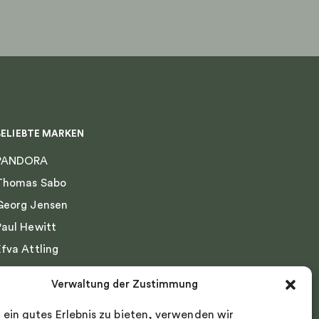
Produktseite
gewählt
werden
BELIEBTE MARKEN
PANDORA
Thomas Sabo
Georg Jensen
Paul Hewitt
Efva Attling
Emma Israelsson
Verwaltung der Zustimmung
Drakenberg Sjölin
 ein gutes Erlebnis zu bieten, verwenden wir
Nordic Spectra