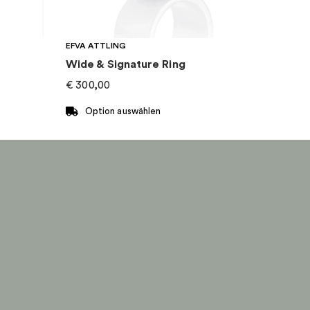
EFVA ATTLING
Wide & Signature Ring
€
300,00
Option auswählen
Dieses
Produkt
weist
mehrere
Varianten
auf.
Die
Optionen
können
auf
der