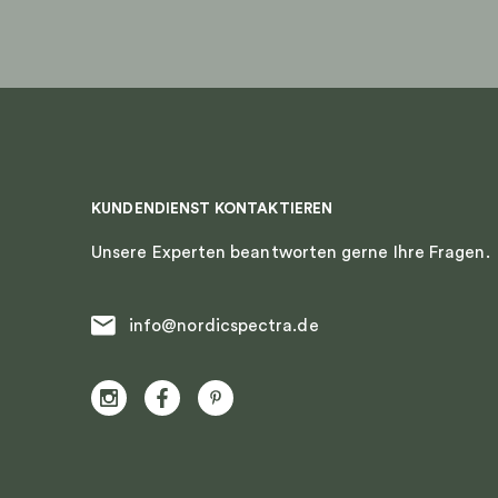
Produktseite
Produkts
gewählt
gewählt
werden
werden
KUNDENDIENST KONTAKTIEREN
Unsere Experten beantworten gerne Ihre Fragen.
info@nordicspectra.de