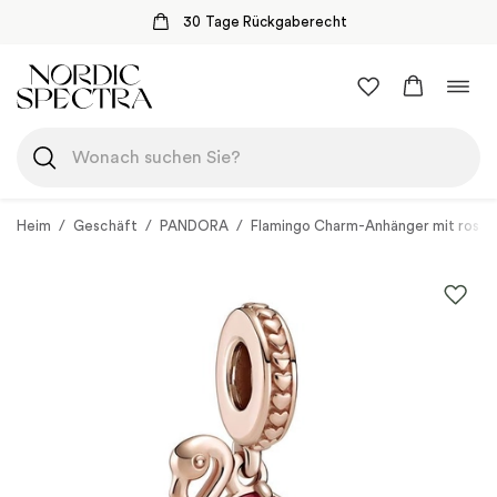
30 Tage Rückgaberecht
Zum
Navi
Inhalt
umsc
springen
Heim
/
Geschäft
/
PANDORA
/
Flamingo Charm-Anhänger mit rosa