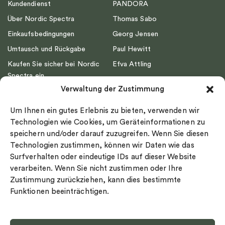
Kundendienst
PANDORA
Über Nordic Spectra
Thomas Sabo
Einkaufsbedingungen
Georg Jensen
Umtausch und Rückgabe
Paul Hewitt
Kaufen Sie sicher bei Nordic
Efva Attling
Spectra ein
Emma Israelsson
Verwaltung der Zustimmung
Datenschutz
Drakenberg Sjölin
Impressum
Nordic Spectra
Um Ihnen ein gutes Erlebnis zu bieten, verwenden wir
Ringgröße
Technologien wie Cookies, um Geräteinformationen zu
speichern und/oder darauf zuzugreifen. Wenn Sie diesen
Widerrufsrecht
Technologien zustimmen, können wir Daten wie das
Cookie-policy
Surfverhalten oder eindeutige IDs auf dieser Website
Sekretesspolicy
verarbeiten. Wenn Sie nicht zustimmen oder Ihre
Zustimmung zurückziehen, kann dies bestimmte
Funktionen beeinträchtigen.