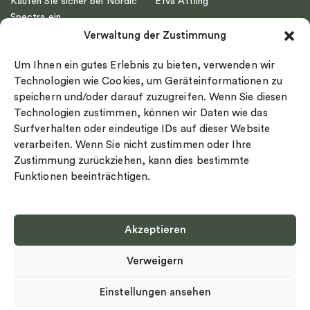
Kaufen Sie sicher bei Nordic
Efva Attling
Spectra ein
Emma Israelsson
Verwaltung der Zustimmung
Datenschutz
Drakenberg Sjölin
Impressum
Nordic Spectra
Um Ihnen ein gutes Erlebnis zu bieten, verwenden wir
Ringgröße
Technologien wie Cookies, um Geräteinformationen zu
speichern und/oder darauf zuzugreifen. Wenn Sie diesen
Widerrufsrecht
Technologien zustimmen, können wir Daten wie das
Cookie-policy
Surfverhalten oder eindeutige IDs auf dieser Website
Sekretesspolicy
verarbeiten. Wenn Sie nicht zustimmen oder Ihre
Zustimmung zurückziehen, kann dies bestimmte
Funktionen beeinträchtigen.
Akzeptieren
Select country
Verweigern
Datenschutz-Bestimmungen
©
Urheberrecht 2026 Nordic Spectra Alle Rechte vorbehalten
Einstellungen ansehen