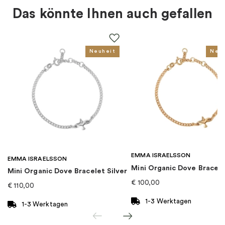
Das könnte Ihnen auch gefallen
EAN
:
7350122400411
Neuheit
Neu
EMMA ISRAELSSON
EMMA ISRAELSSON
Mini Organic Dove Bracel
Mini Organic Dove Bracelet Silver
€
100,00
€
110,00
1-3 Werktagen
1-3 Werktagen