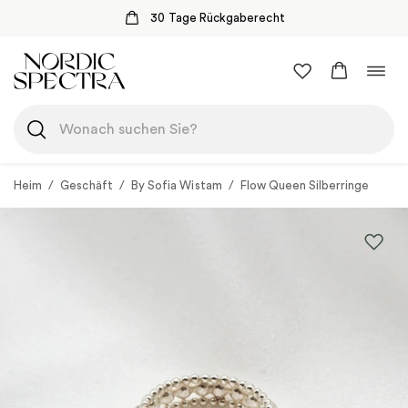
30 Tage Rückgaberecht
Zum
Navi
Inhalt
umsc
springen
Heim
/
Geschäft
/
By Sofia Wistam
/
Flow Queen Silberringe