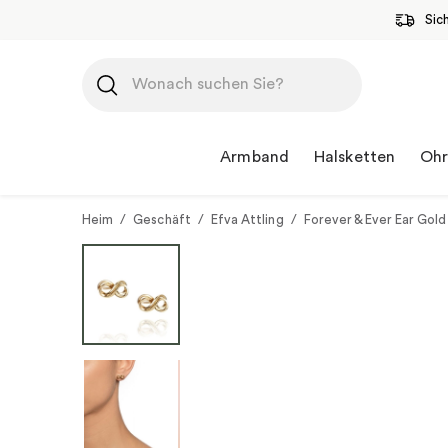
Sic
Zum
Inhalt
springen
Armband
Halsketten
Ohr
Heim
/
Geschäft
/
Efva Attling
/
Forever & Ever Ear Gold