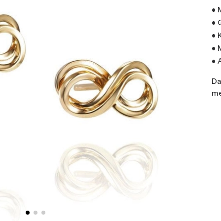
• 
• 
• 
• 
• 
Da
me