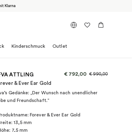
it Klarna
ck
Kinderschmuck
Outlet
€
792,00
FVA ATTLING
€
990,00
rever & Ever Ear Gold
va’s Gedänke: „Der Wunsch nach unendlicher
ebe und Freundschaft.“
Produktname: Forever & Ever Ear Gold
Breite: 13,5 mm
Höhe: 7,5 mm