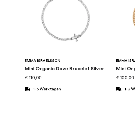
EAN
:
7332822266085
Kollektion
:
Forever & Ever
Kategorie
:
Ohrringe
Marke
:
Efva Attling
EMMA ISRAELSSON
EMMA ISR
Mini Organic Dove Bracelet Silver
Mini Or
€
110,00
€
100,00
1-3 Werktagen
1-3 