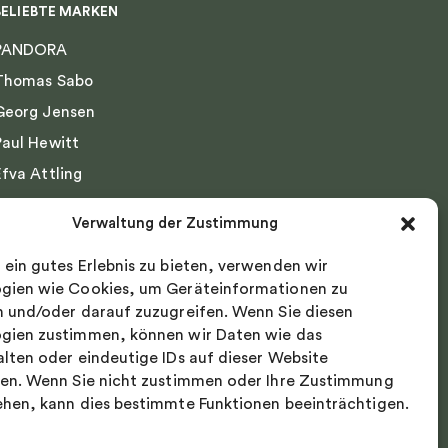
BELIEBTE MARKEN
PANDORA
Thomas Sabo
Georg Jensen
Paul Hewitt
Efva Attling
Emma Israelsson
Verwaltung der Zustimmung
Drakenberg Sjölin
 ein gutes Erlebnis zu bieten, verwenden wir
Nordic Spectra
gien wie Cookies, um Geräteinformationen zu
n und/oder darauf zuzugreifen. Wenn Sie diesen
gien zustimmen, können wir Daten wie das
alten oder eindeutige IDs auf dieser Website
ten. Wenn Sie nicht zustimmen oder Ihre Zustimmung
ehen, kann dies bestimmte Funktionen beeinträchtigen.