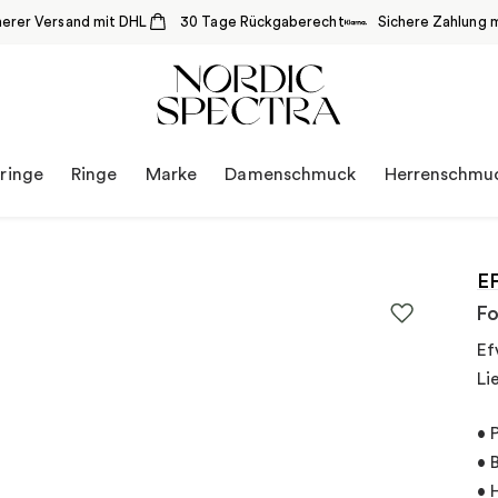
herer Versand mit DHL
30 Tage Rückgaberecht
Sichere Zahlung m
ringe
Ringe
Marke
Damenschmuck
Herrenschmu
E
Fo
Ef
Li
• 
• 
• 