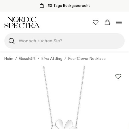
30 Tage Rückgaberecht
Zum
Navi
Inhalt
umsc
springen
Heim
/
Geschäft
/
Efva Attling
/
Four Clover Necklace