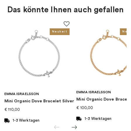
Das könnte Ihnen auch gefallen
Thema
:
Kleeblatt
Für wen
:
Damen
Neuheit
Neu
EAN
:
7332822287844
Kollektion
:
Four Clover
Kategorie
:
Halsketten
EMMA ISRAELSSON
Marke
:
Efva Attling
EMMA ISRAELSSON
Mini Organic Dove Bracel
Mini Organic Dove Bracelet Silver
€
100,00
€
110,00
1-3 Werktagen
1-3 Werktagen