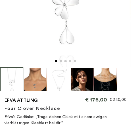
"
€
176,00
€
240,00
EFVA ATTLING
Four Clover Necklace
Efva’s Gedänke: „Trage deinen Glück mit einem ewigen
vierblättrigen Kleeblatt bei dir.“