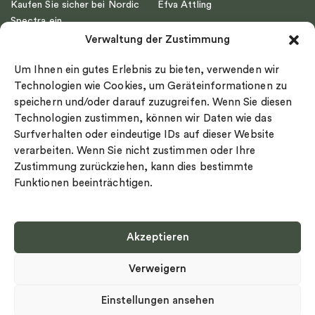
Kaufen Sie sicher bei Nordic
Efva Attling
Spectra ein
Emma Israelsson
Verwaltung der Zustimmung
Datenschutz
Drakenberg Sjölin
Impressum
Nordic Spectra
Um Ihnen ein gutes Erlebnis zu bieten, verwenden wir
Ringgröße
Technologien wie Cookies, um Geräteinformationen zu
speichern und/oder darauf zuzugreifen. Wenn Sie diesen
Widerrufsrecht
Technologien zustimmen, können wir Daten wie das
Cookie-policy
Surfverhalten oder eindeutige IDs auf dieser Website
Sekretesspolicy
verarbeiten. Wenn Sie nicht zustimmen oder Ihre
Zustimmung zurückziehen, kann dies bestimmte
Funktionen beeinträchtigen.
Akzeptieren
Select country
Verweigern
Datenschutz-Bestimmungen
©
Urheberrecht 2026 Nordic Spectra Alle Rechte vorbehalten
Einstellungen ansehen