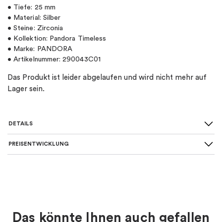
• Tiefe: 25 mm
• Material: Silber
• Steine: Zirconia
• Kollektion: Pandora Timeless
• Marke: PANDORA
• Artikelnummer: 290043C01
Das Produkt ist leider abgelaufen und wird nicht mehr auf
Lager sein.
DETAILS
PREISENTWICKLUNG
SKU
:
290043C01
Material
:
Silber
Art des Ohrrings
:
Creolen
Das könnte Ihnen auch gefallen