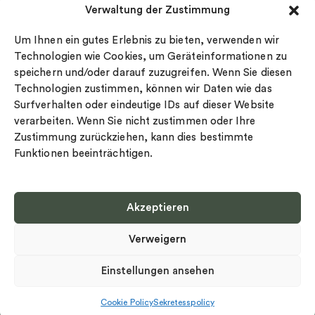
Verwaltung der Zustimmung
Datenschutz
Drakenberg Sjölin
Impressum
Nordic Spectra
Um Ihnen ein gutes Erlebnis zu bieten, verwenden wir
Ringgröße
Technologien wie Cookies, um Geräteinformationen zu
speichern und/oder darauf zuzugreifen. Wenn Sie diesen
Widerrufsrecht
Technologien zustimmen, können wir Daten wie das
Cookie-policy
Surfverhalten oder eindeutige IDs auf dieser Website
Sekretesspolicy
verarbeiten. Wenn Sie nicht zustimmen oder Ihre
Zustimmung zurückziehen, kann dies bestimmte
Funktionen beeinträchtigen.
Akzeptieren
Select country
Verweigern
Datenschutz-Bestimmungen
©
Urheberrecht 2026 Nordic Spectra Alle Rechte vorbehalten
Einstellungen ansehen
Cookie Policy
Sekretesspolicy