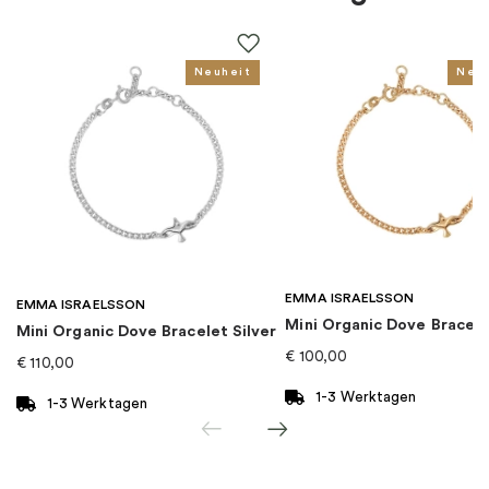
Farbe
:
Silber
Steine
:
Zirkonia
Neuheit
Neu
Für wen
:
Damen
EAN
:
5700302953008
Kollektion
:
Pandora Timeless
EMMA ISRAELSSON
Kategorie
:
Ohrringe
EMMA ISRAELSSON
Mini Organic Dove Bracel
Mini Organic Dove Bracelet Silver
€
100,00
€
110,00
Marke
:
PANDORA
1-3 Werktagen
1-3 Werktagen