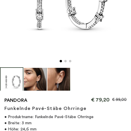
"
€
79,20
€
99,00
PANDORA
Funkelnde Pavé-Stäbe Ohrringe
• Produktname: Funkelnde Pavé-Stäbe Ohrringe
• Breite: 3 mm
• Höhe: 24,6 mm