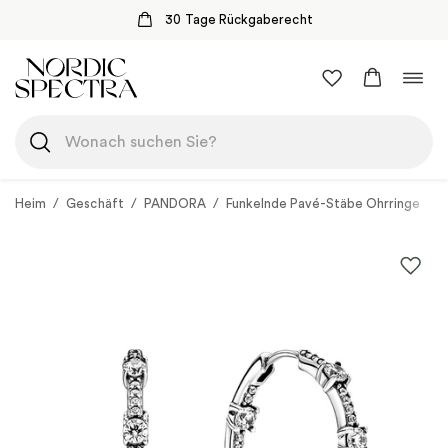
30 Tage Rückgaberecht
Zum
Navi
Inhalt
umsc
springen
Heim
/
Geschäft
/
PANDORA
/
Funkelnde Pavé-Stäbe Ohrringe