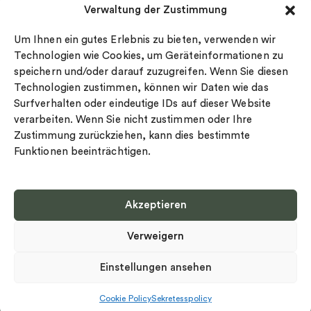
Verwaltung der Zustimmung
Datenschutz
Drakenberg Sjölin
Impressum
Nordic Spectra
Um Ihnen ein gutes Erlebnis zu bieten, verwenden wir
Ringgröße
Technologien wie Cookies, um Geräteinformationen zu
speichern und/oder darauf zuzugreifen. Wenn Sie diesen
Widerrufsrecht
Technologien zustimmen, können wir Daten wie das
Cookie-policy
Surfverhalten oder eindeutige IDs auf dieser Website
Sekretesspolicy
verarbeiten. Wenn Sie nicht zustimmen oder Ihre
Zustimmung zurückziehen, kann dies bestimmte
Funktionen beeinträchtigen.
Akzeptieren
Select country
Verweigern
Datenschutz-Bestimmungen
©
Urheberrecht 2026 Nordic Spectra Alle Rechte vorbehalten
Einstellungen ansehen
Cookie Policy
Sekretesspolicy