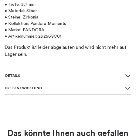
• Tiefe: 2,7 mm
• Material: Silber
• Steine: Zirkonia
• Kollektion: Pandora Moments
• Marke: PANDORA
• Artikelnummer: 292568C01
Das Produkt ist leider abgelaufen und wird nicht mehr auf
Lager sein.
DETAILS
PREISENTWICKLUNG
SKU
:
292568C01
Material
:
Silber
Art des Ohrrings
:
Ohrstecker
Das könnte Ihnen auch gefallen