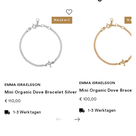
Farbe
:
Blau
Steine
:
Zirkonia
Neuheit
Neu
Thema
:
Natur
Für wen
:
Damen, Kinder
EAN
:
5700303030920
EMMA ISRAELSSON
Kollektion
:
Pandora Moments
EMMA ISRAELSSON
Mini Organic Dove Bracel
Mini Organic Dove Bracelet Silver
€
100,00
€
110,00
Kategorie
:
Ohrringe
1-3 Werktagen
1-3 Werktagen
Marke
:
PANDORA