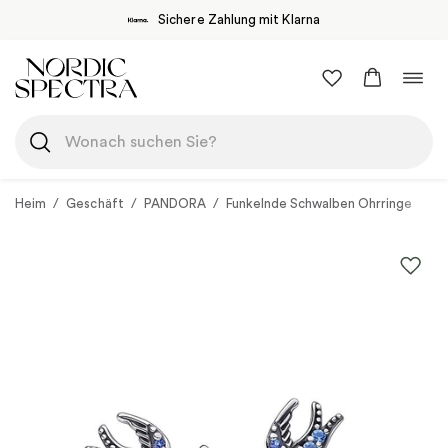
Sichere Zahlung mit Klarna
Zum
Navi
Inhalt
umsc
springen
Heim
/
Geschäft
/
PANDORA
/
Funkelnde Schwalben Ohrringe