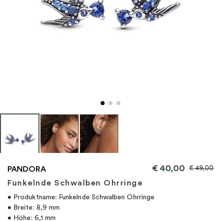
"
€
40,00
€
49,00
PANDORA
Funkelnde Schwalben Ohrringe
• Produktname: Funkelnde Schwalben Ohrringe
• Breite: 8,9 mm
• Höhe: 6,1 mm