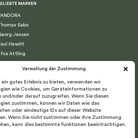
BELIEBTE MARKEN
PANDORA
Thomas Sabo
Georg Jensen
Paul Hewitt
Efva Attling
Emma Israelsson
Verwaltung der Zustimmung
Drakenberg Sjölin
 ein gutes Erlebnis zu bieten, verwenden wir
Nordic Spectra
gien wie Cookies, um Geräteinformationen zu
n und/oder darauf zuzugreifen. Wenn Sie diesen
gien zustimmen, können wir Daten wie das
alten oder eindeutige IDs auf dieser Website
ten. Wenn Sie nicht zustimmen oder Ihre Zustimmung
ehen, kann dies bestimmte Funktionen beeinträchtigen.