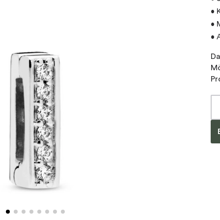
• 
• 
• 
Da
Mö
Pr