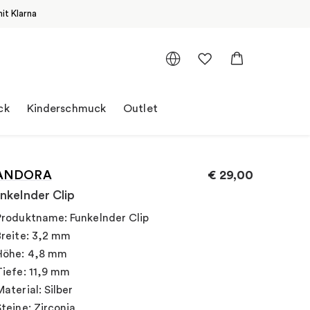
it Klarna
ck
Kinderschmuck
Outlet
ANDORA
€
29,00
nkelnder Clip
Produktname: Funkelnder Clip
Breite: 3,2 mm
Höhe: 4,8 mm
Tiefe: 11,9 mm
Material: Silber
Steine: Zirconia