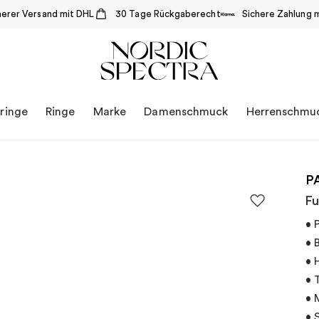
herer Versand mit DHL
30 Tage Rückgaberecht
Sichere Zahlung m
ringe
Ringe
Marke
Damenschmuck
Herrenschmu
P
Fu
• 
• 
• 
• 
• 
• 