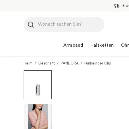
Sic
Zum
Inhalt
springen
Armband
Halsketten
Ohr
Heim
/
Geschäft
/
PANDORA
/
Funkelnder Clip