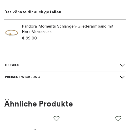
Das könnte dir auch gefallen …
Pandora Moments Schlangen-Gliederarmband mit
Herz-Verschluss
€
99,00
DETAILS
PREISENTWICKLUNG
Für wen
:
Damen
Farbe
:
Gold, Silber
Ähnliche Produkte
Material
:
Metall
EAN
:
5700303185729