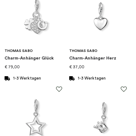
Steine
:
Zirkonia
Thema
:
Zu Mutter
Marke
:
PANDORA
THOMAS SABO
THOMAS SABO
Charm-Anhänger Glück
Charm-Anhänger Herz
Kategorie
:
Charms
€
79,00
€
37,00
Art von Charme
:
Charm-anhänger
1-3 Werktagen
1-3 Werktagen
Kollektion
:
Pandora Moments