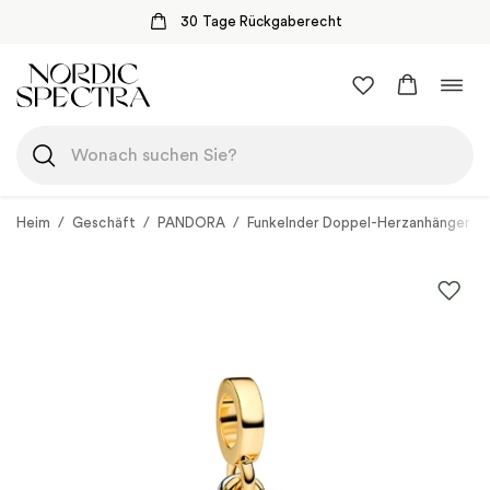
30 Tage Rückgaberecht
Zum
Navi
Inhalt
umsc
springen
Heim
/
Geschäft
/
PANDORA
/
Funkelnder Doppel-Herzanhänger C