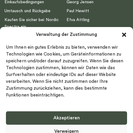
Einkaufsbedingungen
Georg Jensen
Umtausch und Rückgabe
Paul Hewitt
Kaufen Sie sicher bei Nordic
Efva Attling
Spectra ein
Emma Israelsson
Verwaltung der Zustimmung
Datenschutz
Drakenberg Sjölin
Impressum
Nordic Spectra
Um Ihnen ein gutes Erlebnis zu bieten, verwenden wir
Ringgröße
Technologien wie Cookies, um Geräteinformationen zu
speichern und/oder darauf zuzugreifen. Wenn Sie diesen
Widerrufsrecht
Technologien zustimmen, können wir Daten wie das
Cookie-policy
Surfverhalten oder eindeutige IDs auf dieser Website
Sekretesspolicy
verarbeiten. Wenn Sie nicht zustimmen oder Ihre
Zustimmung zurückziehen, kann dies bestimmte
Funktionen beeinträchtigen.
Akzeptieren
Select country
Verweigern
Datenschutz-Bestimmungen