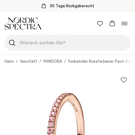
30 Tage Rückgaberecht
Zum
Navi
Inhalt
umsc
springen
Heim
/
Geschäft
/
PANDORA
/
Funkelnder Rosafarbener Pavé-Band