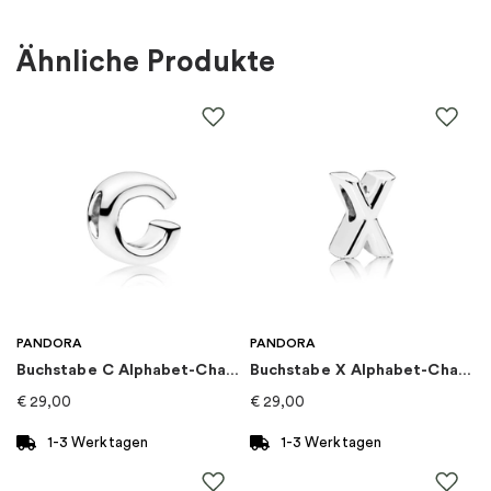
Farbe
:
Rosa, Rosé
Ähnliche Produkte
Material
:
Metall
Steine
:
Zirkonia
Marke
:
PANDORA
Kategorie
:
Ringe
Kollektion
:
Pandora Timeless
PANDORA
PANDORA
Buchstabe C Alphabet-Charm
Buchstabe X Alphabet-Charm
€
29,00
€
29,00
1-3 Werktagen
1-3 Werktagen