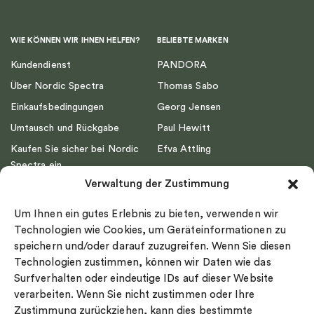
WIE KÖNNEN WIR IHNEN HELFEN?
BELIEBTE MARKEN
Kundendienst
PANDORA
Über Nordic Spectra
Thomas Sabo
Einkaufsbedingungen
Georg Jensen
Umtausch und Rückgabe
Paul Hewitt
Kaufen Sie sicher bei Nordic
Efva Attling
Spectra ein
Emma Israelsson
Verwaltung der Zustimmung
Datenschutz
Drakenberg Sjölin
Impressum
Nordic Spectra
Um Ihnen ein gutes Erlebnis zu bieten, verwenden wir
Ringgröße
Technologien wie Cookies, um Geräteinformationen zu
speichern und/oder darauf zuzugreifen. Wenn Sie diesen
Widerrufsrecht
Technologien zustimmen, können wir Daten wie das
Cookie-policy
Surfverhalten oder eindeutige IDs auf dieser Website
Sekretesspolicy
verarbeiten. Wenn Sie nicht zustimmen oder Ihre
Zustimmung zurückziehen, kann dies bestimmte