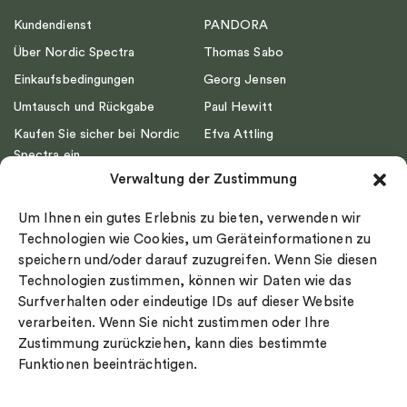
Kundendienst
PANDORA
Über Nordic Spectra
Thomas Sabo
Einkaufsbedingungen
Georg Jensen
Umtausch und Rückgabe
Paul Hewitt
Kaufen Sie sicher bei Nordic
Efva Attling
Spectra ein
Emma Israelsson
Verwaltung der Zustimmung
Datenschutz
Drakenberg Sjölin
Impressum
Nordic Spectra
Um Ihnen ein gutes Erlebnis zu bieten, verwenden wir
Ringgröße
Technologien wie Cookies, um Geräteinformationen zu
speichern und/oder darauf zuzugreifen. Wenn Sie diesen
Widerrufsrecht
Technologien zustimmen, können wir Daten wie das
Cookie-policy
Surfverhalten oder eindeutige IDs auf dieser Website
Sekretesspolicy
verarbeiten. Wenn Sie nicht zustimmen oder Ihre
Zustimmung zurückziehen, kann dies bestimmte
Funktionen beeinträchtigen.