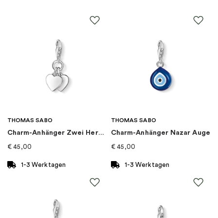
Farbe
:
Gold, Silber
Material
:
Gold, Weißes Gold
Steine
:
Diamant
Marke
:
Georg Jensen
Kategorie
:
Ringe
THOMAS SABO
THOMAS SABO
Charm-Anhänger Zwei Herzen
Charm-Anhänger Nazar Auge
Kollektion
:
Fusion
€
45,00
€
45,00
Goldkarat
:
18K
1-3 Werktagen
1-3 Werktagen