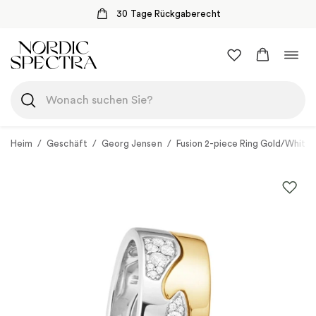
30 Tage Rückgaberecht
Zum
Navi
Inhalt
umsc
springen
Heim
/
Geschäft
/
Georg Jensen
/
Fusion 2-piece Ring Gold/White 