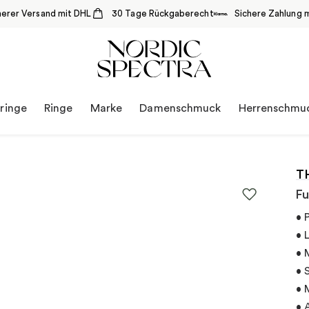
herer Versand mit DHL
30 Tage Rückgaberecht
Sichere Zahlung m
ringe
Ringe
Marke
Damenschmuck
Herrenschmu
T
Fu
• 
• 
• 
• 
• 
• 