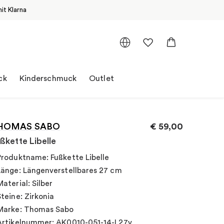
it Klarna
ck
Kinderschmuck
Outlet
HOMAS SABO
€
59,00
ßkette Libelle
Produktname: Fußkette Libelle
Länge: Längenverstellbares 27 cm
Material: Silber
Steine: Zirkonia
Marke: Thomas Sabo
Artikelnummer: AK0010-051-14-L27v