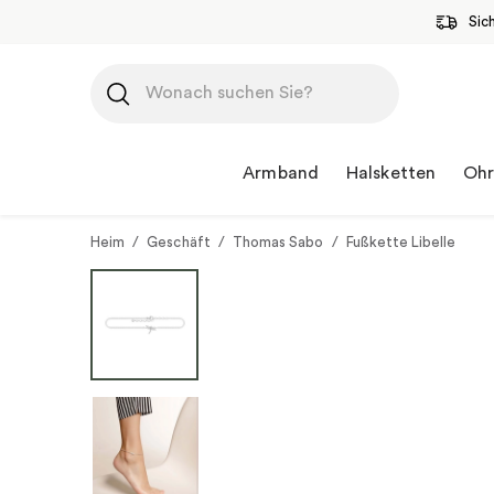
Sic
Zum
Inhalt
springen
Armband
Halsketten
Ohr
Heim
/
Geschäft
/
Thomas Sabo
/
Fußkette Libelle