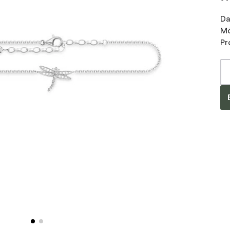
Da
Mö
Pr