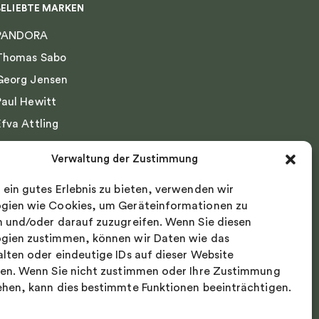
BELIEBTE MARKEN
PANDORA
Thomas Sabo
Georg Jensen
Paul Hewitt
Efva Attling
Emma Israelsson
Verwaltung der Zustimmung
Drakenberg Sjölin
 ein gutes Erlebnis zu bieten, verwenden wir
Nordic Spectra
gien wie Cookies, um Geräteinformationen zu
n und/oder darauf zuzugreifen. Wenn Sie diesen
gien zustimmen, können wir Daten wie das
alten oder eindeutige IDs auf dieser Website
ten. Wenn Sie nicht zustimmen oder Ihre Zustimmung
ehen, kann dies bestimmte Funktionen beeinträchtigen.