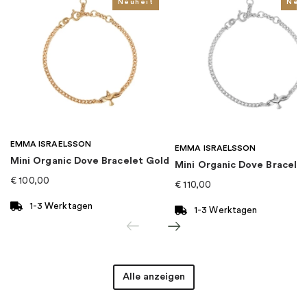
Kollektion
:
Gardenia
Neuheit
Neu
Kategorie
:
Halsketten
Marke
:
Drakenberg Sjölin
EMMA ISRAELSSON
EMMA ISRAELSSON
Mini Organic Dove Bracelet Gold
Mini Organic Dove Bracelet
€
100,00
€
110,00
1-3 Werktagen
1-3 Werktagen
Alle anzeigen