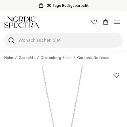
30 Tage Rückgaberecht
Zum
Navi
Inhalt
umsc
springen
Heim
/
Geschäft
/
Drakenberg Sjölin
/
Gardenia Necklace