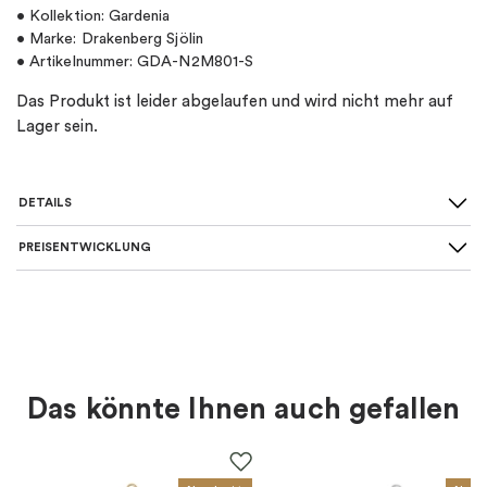
• Kollektion: Gardenia
• Marke: Drakenberg Sjölin
• Artikelnummer: GDA-N2M801-S
Das Produkt ist leider abgelaufen und wird nicht mehr auf
Lager sein.
DETAILS
PREISENTWICKLUNG
SKU
:
GDA-N2M801-S
Farbe
:
Silber
Für wen
:
Damen
Das könnte Ihnen auch gefallen
EAN
:
7333196007243