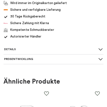
Wird immer im Originalkarton geliefert
Sichere und verfolgbare Lieferung
30 Tage Rückgaberecht
Sichere Zahlung mit Klarna
Kompetente Schmuckberater
Autorisierter Händler
DETAILS
PREISENTWICKLUNG
Für wen
:
Damen
Farbe
:
Gold
Ähnliche Produkte
Material
:
Metall
EAN
:
5700303187013