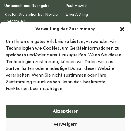
Umtausch und Rückgabe
Paul Hewitt
Kaufen Sie sicher bei Nordic
Efva Attling
Spectra ein
Emma Israelsson
Verwaltung der Zustimmung
Datenschutz
Drakenberg Sjölin
Impressum
Nordic Spectra
Um Ihnen ein gutes Erlebnis zu bieten, verwenden wir
Ringgröße
Technologien wie Cookies, um Geräteinformationen zu
speichern und/oder darauf zuzugreifen. Wenn Sie diesen
Widerrufsrecht
Technologien zustimmen, können wir Daten wie das
Cookie-policy
Surfverhalten oder eindeutige IDs auf dieser Website
Sekretesspolicy
verarbeiten. Wenn Sie nicht zustimmen oder Ihre
Zustimmung zurückziehen, kann dies bestimmte
Funktionen beeinträchtigen.
Akzeptieren
Select country
Verweigern
Datenschutz-Bestimmungen