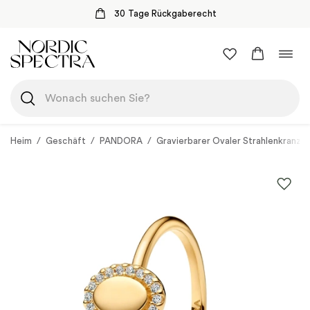
30 Tage Rückgaberecht
Zum
Navi
Inhalt
umsc
springen
Heim
/
Geschäft
/
PANDORA
/
Gravierbarer Ovaler Strahlenkranz R