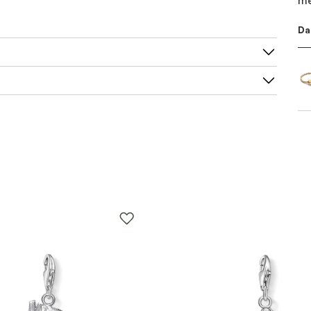
me
Da