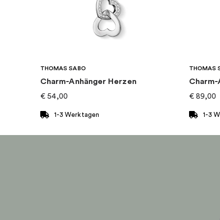
Kategorie
:
Charms
Kollektion
:
Pandora Moments
THOMAS SABO
THOMAS 
Charm-Anhänger Herzen
Charm-
€
54,00
€
89,00
1-3 Werktagen
1-3 