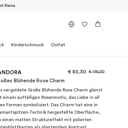
it Klarna
ck
Kinderschmuck
Outlet
€
83,30
ANDORA
€
119,00
oßes Blühende Rose Charm
s vergoldete Große Blühende Rose Charm glänzt
t einem auffälligen Rosenmotiv, das Liebe in all
ren Formen symbolisiert. Das Charm hat eine in
amantspitzen-Technik hergestellte Oberfläche,
e einen matten Struktureffekt mit polierten
ütenblattkanten als glänzendem Kontrast