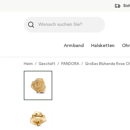
Sic
Zum
Inhalt
springen
Armband
Halsketten
Ohr
Heim
/
Geschäft
/
PANDORA
/
Großes Blühende Rose C