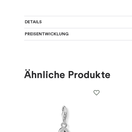
DETAILS
PREISENTWICKLUNG
Für wen
:
Damen, Kinder
Farbe
:
Gold
Material
:
Metall
Ähnliche Produkte
EAN
:
5700303165745
Thema
:
Blumen
Marke
:
PANDORA