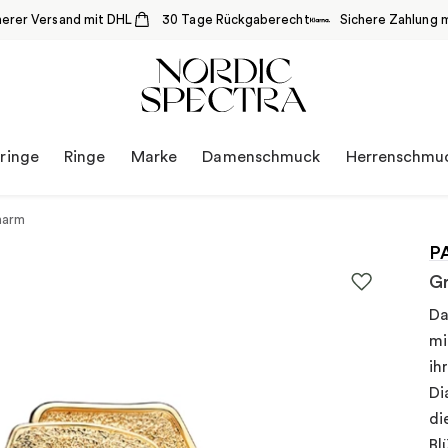
herer Versand mit DHL
30 Tage Rückgaberecht
Sichere Zahlung m
ringe
Ringe
Marke
Damenschmuck
Herrenschmu
harm
P
Gr
Da
mi
ih
Di
di
Bl