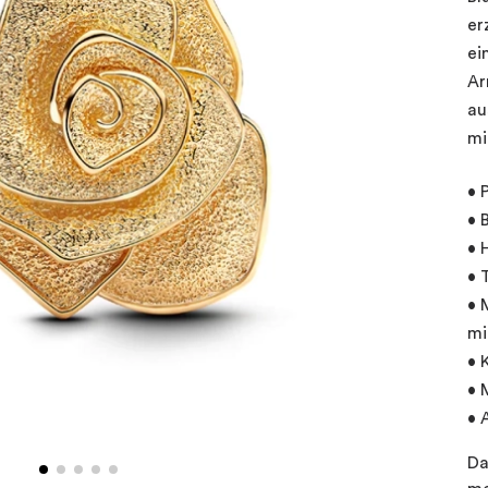
er
ei
Ar
au
mi
• 
• 
• 
• 
• 
mi
• 
• 
• 
Da