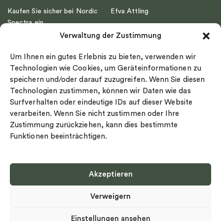
Kaufen Sie sicher bei Nordic
Efva Attling
Spectra ein
Emma Israelsson
Verwaltung der Zustimmung
Datenschutz
Drakenberg Sjölin
Impressum
Nordic Spectra
Um Ihnen ein gutes Erlebnis zu bieten, verwenden wir
Ringgröße
Technologien wie Cookies, um Geräteinformationen zu
speichern und/oder darauf zuzugreifen. Wenn Sie diesen
Widerrufsrecht
Technologien zustimmen, können wir Daten wie das
Cookie-policy
Surfverhalten oder eindeutige IDs auf dieser Website
Sekretesspolicy
verarbeiten. Wenn Sie nicht zustimmen oder Ihre
Zustimmung zurückziehen, kann dies bestimmte
Funktionen beeinträchtigen.
Akzeptieren
Select country
Verweigern
Datenschutz-Bestimmungen
©
Urheberrecht 2026 Nordic Spectra Alle Rechte vorbehalten
Einstellungen ansehen