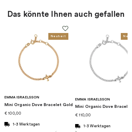
Material
:
Messing
Das könnte Ihnen auch gefallen
Farbe
:
Gold
Für wen
:
Damen
Neuheit
Neu
EAN
:
7350122402828
Kollektion
:
Heartbeat
Kategorie
:
Armband
EMMA ISRAELSSON
Marke
:
By Sofia Wistam
EMMA ISRAELSSON
Mini Organic Dove Bracelet Gold
Mini Organic Dove Bracelet
€
100,00
€
110,00
1-3 Werktagen
1-3 Werktagen