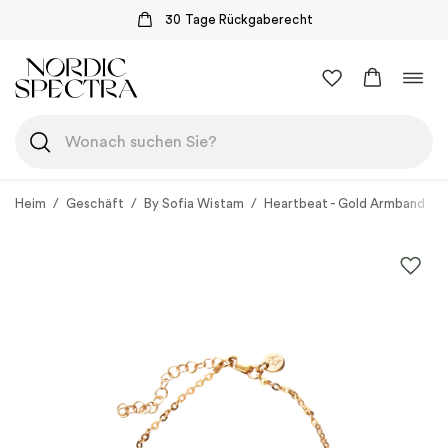
30 Tage Rückgaberecht
Zum
Navi
Inhalt
umsc
springen
Heim
/
Geschäft
/
By Sofia Wistam
/
Heartbeat - Gold Armband