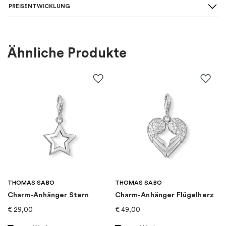
PREISENTWICKLUNG
Länge
Kurze 36-40 cm, Mittlere 42-50
Ketten
:
cm
Für wen
:
Damen
Ähnliche Produkte
Farbe
:
Silber
Material
:
Silber
EAN
:
7332822443554
Thema
:
Blumen
THOMAS SABO
THOMAS SABO
Marke
:
Efva Attling
Charm-Anhänger Stern
Charm-Anhänger Flügelherz
€
29,00
€
49,00
Kategorie
:
Halsketten