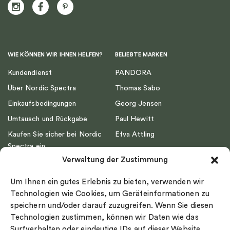
WIE KÖNNEN WIR IHNEN HELFEN?
BELIEBTE MARKEN
Kundendienst
PANDORA
Über Nordic Spectra
Thomas Sabo
Einkaufsbedingungen
Georg Jensen
Umtausch und Rückgabe
Paul Hewitt
Kaufen Sie sicher bei Nordic
Efva Attling
Spectra ein
Emma Israelsson
Verwaltung der Zustimmung
Datenschutz
Drakenberg Sjölin
Impressum
Nordic Spectra
Um Ihnen ein gutes Erlebnis zu bieten, verwenden wir
Ringgröße
Technologien wie Cookies, um Geräteinformationen zu
speichern und/oder darauf zuzugreifen. Wenn Sie diesen
Widerrufsrecht
Technologien zustimmen, können wir Daten wie das
Cookie-policy
Surfverhalten oder eindeutige IDs auf dieser Website