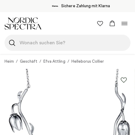
Sichere Zahlung mit Klarna
Zum
Navi
Inhalt
umsc
springen
Heim
/
Geschäft
/
Efva Attling
/
Helleborus Collier