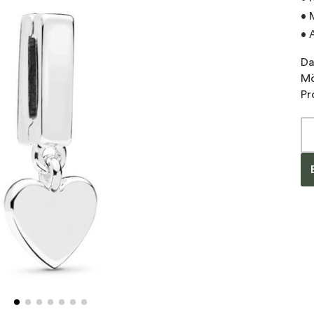
• 
• 
Da
Mö
Pr