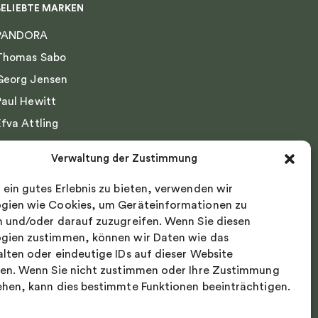
BELIEBTE MARKEN
PANDORA
Thomas Sabo
Georg Jensen
Paul Hewitt
Efva Attling
Emma Israelsson
Verwaltung der Zustimmung
Drakenberg Sjölin
 ein gutes Erlebnis zu bieten, verwenden wir
Nordic Spectra
gien wie Cookies, um Geräteinformationen zu
n und/oder darauf zuzugreifen. Wenn Sie diesen
gien zustimmen, können wir Daten wie das
alten oder eindeutige IDs auf dieser Website
ten. Wenn Sie nicht zustimmen oder Ihre Zustimmung
ehen, kann dies bestimmte Funktionen beeinträchtigen.