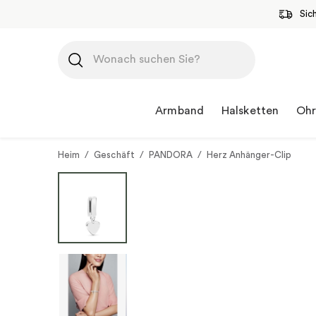
Sic
Zum
Inhalt
springen
Armband
Halsketten
Ohr
Heim
/
Geschäft
/
PANDORA
/
Herz Anhänger-Clip