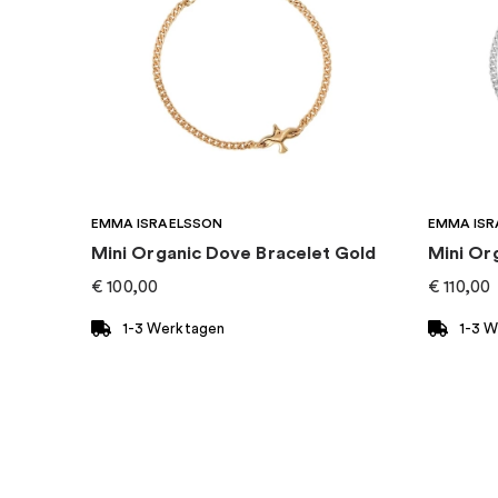
Kollektion
:
Pandora Reflexions
Kategorie
:
Charms
Marke
:
PANDORA
EMMA ISRAELSSON
EMMA ISR
Mini Organic Dove Bracelet Gold
Mini Or
€
100,00
€
110,00
1-3 Werktagen
1-3 