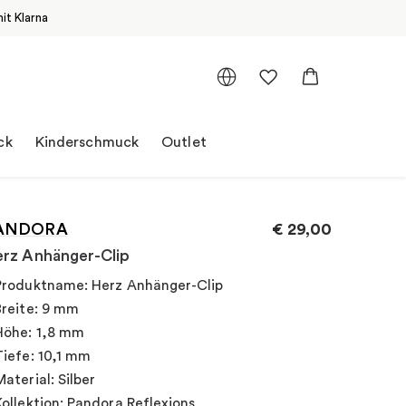
it Klarna
ck
Kinderschmuck
Outlet
ANDORA
€
29,00
rz Anhänger-Clip
Produktname: Herz Anhänger-Clip
Breite: 9 mm
Höhe: 1,8 mm
Tiefe: 10,1 mm
Material: Silber
Kollektion: Pandora Reflexions