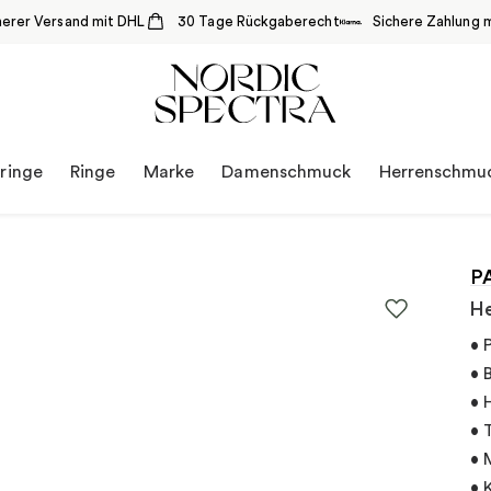
herer Versand mit DHL
30 Tage Rückgaberecht
Sichere Zahlung m
ringe
Ringe
Marke
Damenschmuck
Herrenschmu
P
He
• 
• 
• 
• 
• 
• 