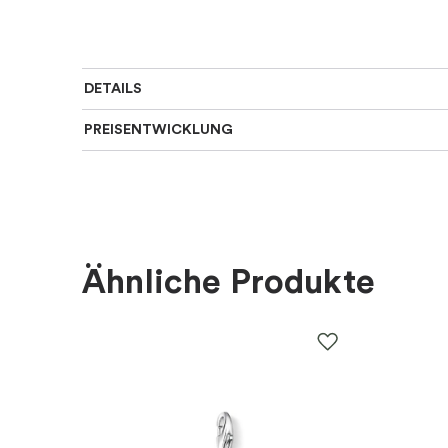
DETAILS
PREISENTWICKLUNG
Für wen
:
Damen, Kinder
Farbe
:
Gold, Weiß
Material
:
Metall
Ähnliche Produkte
EAN
:
5700303230504
Thema
:
Herzen
Marke
:
PANDORA