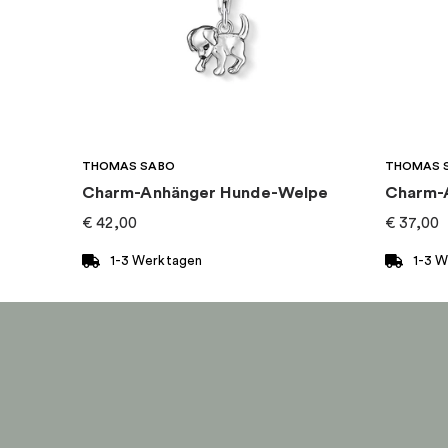
Kategorie
:
Charms
Art von Charme
:
Charm-anhänger
Kollektion
:
Pandora Moments
THOMAS SABO
THOMAS 
Charm-Anhänger Hunde-Welpe
€
42,00
€
37,00
1-3 Werktagen
1-3 