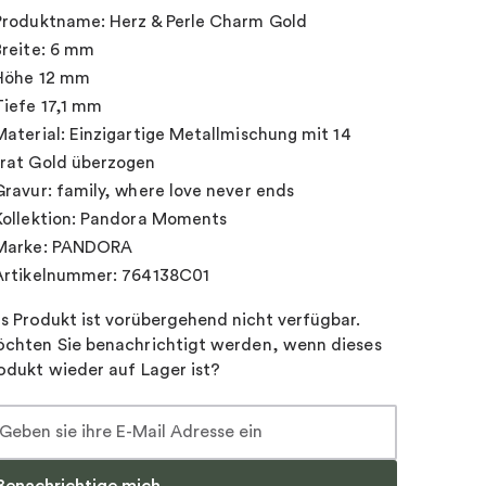
Produktname: Herz & Perle Charm Gold
Breite: 6 mm
Höhe 12 mm
Tiefe 17,1 mm
Material: Einzigartige Metallmischung mit 14
rat Gold überzogen
Gravur: family, where love never ends
Kollektion: Pandora Moments
Marke: PANDORA
Artikelnummer: 764138C01
s Produkt ist vorübergehend nicht verfügbar.
chten Sie benachrichtigt werden, wenn dieses
odukt wieder auf Lager ist?
Benachrichtige mich