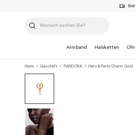
Sic
Zum
Inhalt
springen
Armband
Halsketten
Ohr
Heim
/
Geschäft
/
PANDORA
/
Herz & Perle Charm Gold