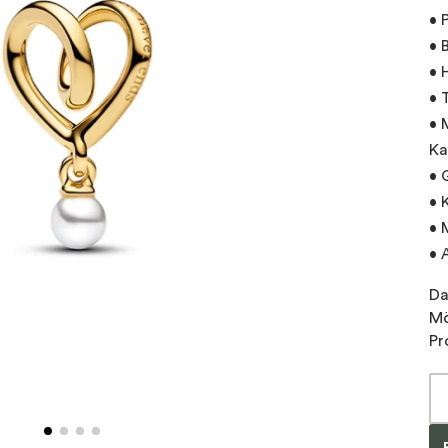
• 
• 
• 
• 
• 
Ka
• 
• 
• 
• 
Da
Mö
Pr