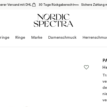
herer Versand mit DHL
30 Tage Rückgaberecht
Sichere Zahlung m
ringe
Ringe
Marke
Damenschmuck
Herrenschmu
P
He
Tr
ve
de
ni
ve