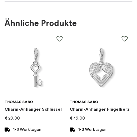
Länge Ketten
:
Mittlere 42-50 cm
Ähnliche Produkte
Für wen
:
Damen
Farbe
:
Blau, Silber
Material
:
Silber
EAN
:
7332822411799
Marke
:
Efva Attling
THOMAS SABO
THOMAS SABO
Charm-Anhänger Schlüssel
Charm-Anhänger Flügelherz
Kategorie
:
Halsketten
€
29,00
€
49,00
Kollektion
:
Eye See You
1-3 Werktagen
1-3 Werktagen