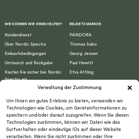
WIE KÖNNEN WIR IHNEN HELFEN?
BELIEBTE MARKEN
Kundendienst
PANDORA
Über Nordic Spectra
Thomas Sabo
Einkaufsbedingungen
Georg Jensen
Umtausch und Rückgabe
Paul Hewitt
Kaufen Sie sicher bei Nordic
Efva Attling
Spectra ein
Emma Israelsson
Verwaltung der Zustimmung
Datenschutz
Drakenberg Sjölin
Impressum
Nordic Spectra
Um Ihnen ein gutes Erlebnis zu bieten, verwenden wir
Ringgröße
Technologien wie Cookies, um Geräteinformationen zu
speichern und/oder darauf zuzugreifen. Wenn Sie diesen
Widerrufsrecht
Technologien zustimmen, können wir Daten wie das
Cookie-policy
Surfverhalten oder eindeutige IDs auf dieser Website
Sekretesspolicy
verarbeiten. Wenn Sie nicht zustimmen oder Ihre