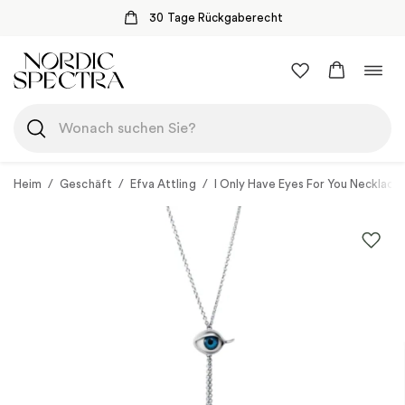
30 Tage Rückgaberecht
Zum
Navi
Inhalt
umsc
springen
Heim
/
Geschäft
/
Efva Attling
/
I Only Have Eyes For You Necklace