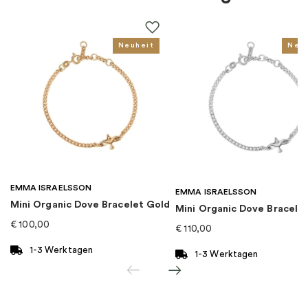
EAN
:
7333004008738
Kollektion
:
Infinity
Neuheit
Neu
Kategorie
:
Halsketten
Marke
:
Drakenberg Sjölin
EMMA ISRAELSSON
EMMA ISRAELSSON
Mini Organic Dove Bracelet Gold
Mini Organic Dove Bracelet
€
100,00
€
110,00
1-3 Werktagen
1-3 Werktagen