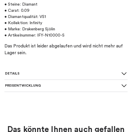
• Steine: Diamant
• Carat: 0.09
• Diamantqualität: VS1
• Kollektion: Infinity
• Marke: Drakenberg Sjölin
• Artikelnummer: IFY-N10000-S
Das Produkt ist leider abgelaufen und wird nicht mehr auf
Lager sein.
DETAILS
PREISENTWICKLUNG
SKU
:
IFY-N10000-S
Farbe
:
Silber
Für wen
:
Damen
Das könnte Ihnen auch gefallen