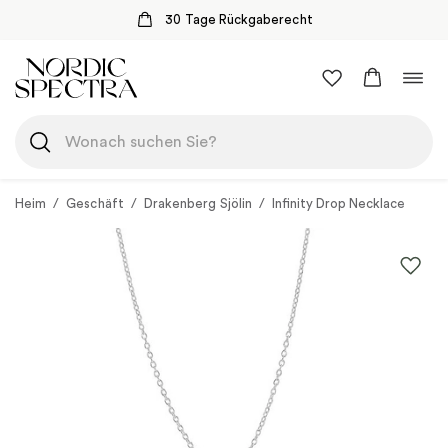
30 Tage Rückgaberecht
Zum
Navi
Inhalt
umsc
springen
Heim
/
Geschäft
/
Drakenberg Sjölin
/
Infinity Drop Necklace