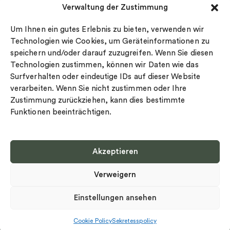
Verwaltung der Zustimmung
Datenschutz
Drakenberg Sjölin
Impressum
Nordic Spectra
Um Ihnen ein gutes Erlebnis zu bieten, verwenden wir
Ringgröße
Technologien wie Cookies, um Geräteinformationen zu
speichern und/oder darauf zuzugreifen. Wenn Sie diesen
Widerrufsrecht
Technologien zustimmen, können wir Daten wie das
Cookie-policy
Surfverhalten oder eindeutige IDs auf dieser Website
Sekretesspolicy
verarbeiten. Wenn Sie nicht zustimmen oder Ihre
Zustimmung zurückziehen, kann dies bestimmte
Funktionen beeinträchtigen.
Akzeptieren
Select country
Verweigern
Datenschutz-Bestimmungen
©
Urheberrecht 2026 Nordic Spectra Alle Rechte vorbehalten
Einstellungen ansehen
Cookie Policy
Sekretesspolicy