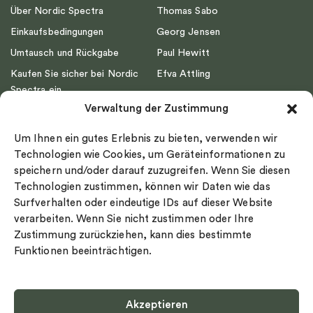
Über Nordic Spectra
Thomas Sabo
Einkaufsbedingungen
Georg Jensen
Umtausch und Rückgabe
Paul Hewitt
Kaufen Sie sicher bei Nordic
Efva Attling
Spectra ein
Emma Israelsson
Verwaltung der Zustimmung
Datenschutz
Drakenberg Sjölin
Impressum
Nordic Spectra
Um Ihnen ein gutes Erlebnis zu bieten, verwenden wir
Ringgröße
Technologien wie Cookies, um Geräteinformationen zu
speichern und/oder darauf zuzugreifen. Wenn Sie diesen
Widerrufsrecht
Technologien zustimmen, können wir Daten wie das
Cookie-policy
Surfverhalten oder eindeutige IDs auf dieser Website
Sekretesspolicy
verarbeiten. Wenn Sie nicht zustimmen oder Ihre
Zustimmung zurückziehen, kann dies bestimmte
Funktionen beeinträchtigen.
Akzeptieren
Select country