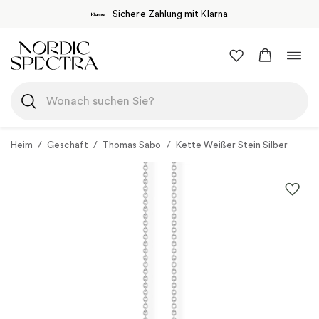
Sichere Zahlung mit Klarna
Zum
Navi
Inhalt
umsc
springen
Heim
/
Geschäft
/
Thomas Sabo
/
Kette Weißer Stein Silber