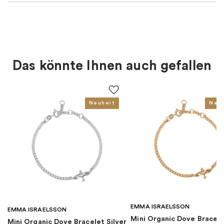
Material
:
Silber
Farbe
:
Silber
Das könnte Ihnen auch gefallen
Für wen
:
Damen
EAN
:
4051245504460
Neuheit
Neu
Kollektion
:
TS Exclusive
Kategorie
:
Halsketten
Marke
:
Thomas Sabo
EMMA ISRAELSSON
EMMA ISRAELSSON
Mini Organic Dove Bracel
Mini Organic Dove Bracelet Silver