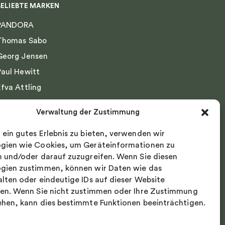
BELIEBTE MARKEN
PANDORA
Thomas Sabo
Georg Jensen
Paul Hewitt
Efva Attling
Emma Israelsson
Verwaltung der Zustimmung
Drakenberg Sjölin
 ein gutes Erlebnis zu bieten, verwenden wir
Nordic Spectra
gien wie Cookies, um Geräteinformationen zu
n und/oder darauf zuzugreifen. Wenn Sie diesen
gien zustimmen, können wir Daten wie das
alten oder eindeutige IDs auf dieser Website
ten. Wenn Sie nicht zustimmen oder Ihre Zustimmung
ehen, kann dies bestimmte Funktionen beeinträchtigen.