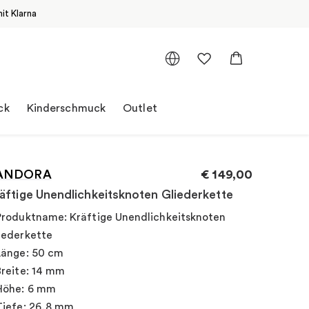
it Klarna
ck
Kinderschmuck
Outlet
ANDORA
€
149,00
äftige Unendlichkeitsknoten Gliederkette
Produktname: Kräftige Unendlichkeitsknoten
iederkette
Länge: 50 cm
Breite: 14 mm
Höhe: 6 mm
Tiefe: 26,8 mm