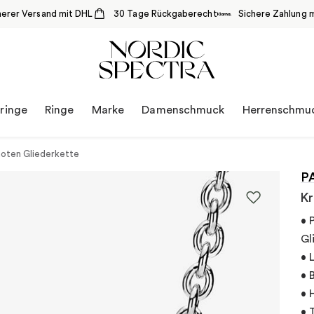
herer Versand mit DHL
30 Tage Rückgaberecht
Sichere Zahlung m
ringe
Ringe
Marke
Damenschmuck
Herrenschmu
noten Gliederkette
P
Kr
• 
Gl
• 
• 
• 
• 