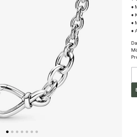
• 
• 
• 
• 
Da
Mö
Pr