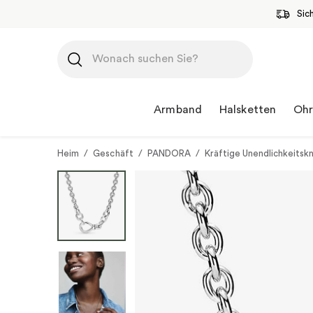
Sic
Zum
Inhalt
springen
Armband
Halsketten
Ohr
Heim
/
Geschäft
/
PANDORA
/
Kräftige Unendlichkeitsk