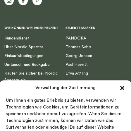
WIE KÖNNEN WIR IHNEN HELFEN?
BELIEBTE MARKEN
Kundendienst
PANDORA
Über Nordic Spectra
Thomas Sabo
Einkaufsbedingungen
Georg Jensen
Umtausch und Rückgabe
Paul Hewitt
Kaufen Sie sicher bei Nordic
Efva Attling
Spectra ein
Emma Israelsson
Verwaltung der Zustimmung
Datenschutz
Drakenberg Sjölin
Impressum
Nordic Spectra
Um Ihnen ein gutes Erlebnis zu bieten, verwenden wir
Ringgröße
Technologien wie Cookies, um Geräteinformationen zu
speichern und/oder darauf zuzugreifen. Wenn Sie diesen
Widerrufsrecht
Technologien zustimmen, können wir Daten wie das
Cookie-policy
Surfverhalten oder eindeutige IDs auf dieser Website