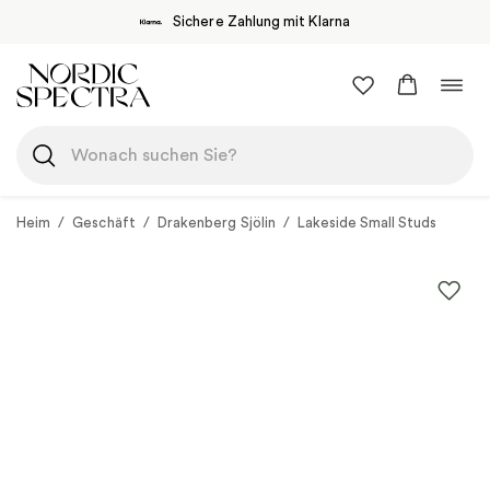
Sichere Zahlung mit Klarna
Zum
Navi
Inhalt
umsc
springen
Heim
/
Geschäft
/
Drakenberg Sjölin
/
Lakeside Small Studs