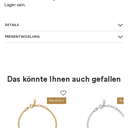
Lager sein.
DETAILS
PREISENTWICKLUNG
SKU
:
LSE-E1M000-S
Art des Ohrrings
:
Ohrstecker
Farbe
:
Silber
Das könnte Ihnen auch gefallen
Für wen
:
Damen
EAN
:
7333004005188
Neuheit
Neu
Kollektion
:
Lakeside