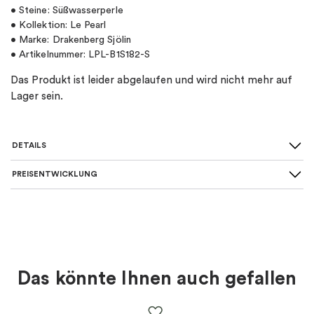
• Steine: Süßwasserperle
• Kollektion: Le Pearl
• Marke: Drakenberg Sjölin
• Artikelnummer: LPL-B1S182-S
Das Produkt ist leider abgelaufen und wird nicht mehr auf
Lager sein.
DETAILS
PREISENTWICKLUNG
SKU
:
LPL-B1S182-S
Farbe
:
Silber, Weiß
Thema
:
Perlen
Das könnte Ihnen auch gefallen
Für wen
:
Damen