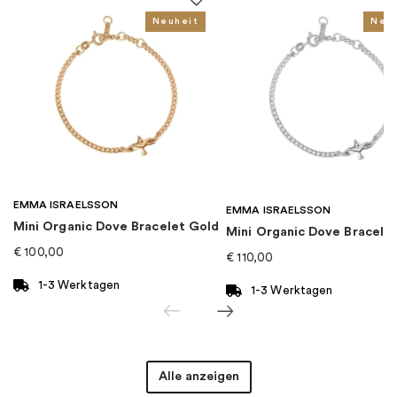
EAN
:
7333004009650
Neuheit
Neu
Kollektion
:
Le Pearl
Kategorie
:
Armband
Marke
:
Drakenberg Sjölin
EMMA ISRAELSSON
EMMA ISRAELSSON
Mini Organic Dove Bracelet Gold
Mini Organic Dove Bracelet
€
100,00
€
110,00
1-3 Werktagen
1-3 Werktagen
Alle anzeigen