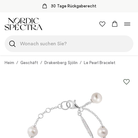
30 Tage Rückgaberecht
Zum
Navi
Inhalt
umsc
springen
Heim
/
Geschäft
/
Drakenberg Sjölin
/
Le Pearl Bracelet