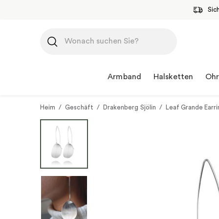
Sic
Zum
Inhalt
springen
Armband
Halsketten
Ohr
Heim
/
Geschäft
/
Drakenberg Sjölin
/
Leaf Grande Earri