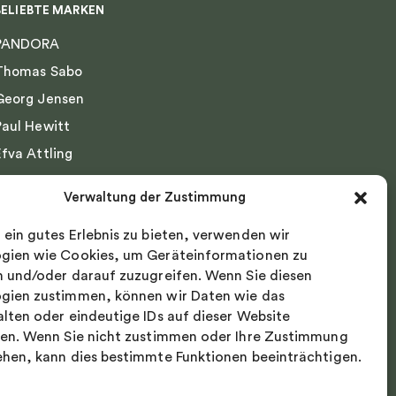
BELIEBTE MARKEN
PANDORA
Thomas Sabo
Georg Jensen
Paul Hewitt
Efva Attling
Emma Israelsson
Verwaltung der Zustimmung
Drakenberg Sjölin
 ein gutes Erlebnis zu bieten, verwenden wir
Nordic Spectra
gien wie Cookies, um Geräteinformationen zu
n und/oder darauf zuzugreifen. Wenn Sie diesen
gien zustimmen, können wir Daten wie das
alten oder eindeutige IDs auf dieser Website
ten. Wenn Sie nicht zustimmen oder Ihre Zustimmung
ehen, kann dies bestimmte Funktionen beeinträchtigen.