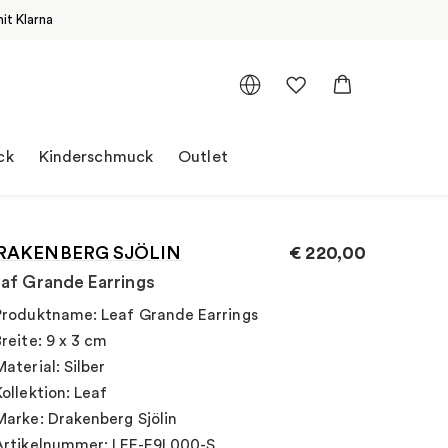
it Klarna
ck
Kinderschmuck
Outlet
RAKENBERG SJÖLIN
€
220,00
af Grande Earrings
Produktname: Leaf Grande Earrings
Breite: 9 x 3 cm
Material: Silber
Kollektion: Leaf
Marke: Drakenberg Sjölin
Artikelnummer: LEF-E9L000-S