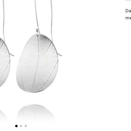
Da
me