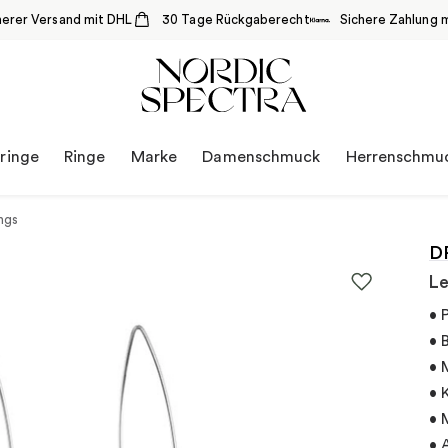
herer Versand mit DHL
30 Tage Rückgaberecht
Sichere Zahlung m
ringe
Ringe
Marke
Damenschmuck
Herrenschmu
ngs
D
Le
• 
• 
• 
• 
• 
• 