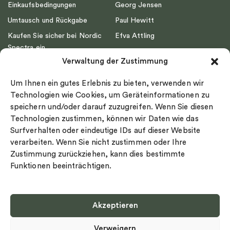
Einkaufsbedingungen
Georg Jensen
Umtausch und Rückgabe
Paul Hewitt
Kaufen Sie sicher bei Nordic
Efva Attling
Spectra ein
Emma Israelsson
Verwaltung der Zustimmung
Datenschutz
Drakenberg Sjölin
Impressum
Nordic Spectra
Um Ihnen ein gutes Erlebnis zu bieten, verwenden wir
Ringgröße
Technologien wie Cookies, um Geräteinformationen zu
speichern und/oder darauf zuzugreifen. Wenn Sie diesen
Widerrufsrecht
Technologien zustimmen, können wir Daten wie das
Cookie-policy
Surfverhalten oder eindeutige IDs auf dieser Website
Sekretesspolicy
verarbeiten. Wenn Sie nicht zustimmen oder Ihre
Zustimmung zurückziehen, kann dies bestimmte
Funktionen beeinträchtigen.
Akzeptieren
Select country
Verweigern