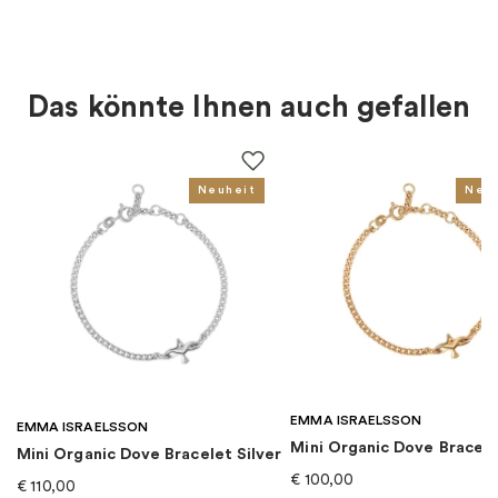
Material
:
Gold
Art des Ohrrings
:
Ohrstecker
Das könnte Ihnen auch gefallen
Farbe
:
Gold
Steine
:
Diamant
Neuheit
Neu
Goldkarat
:
18K
Für wen
:
Damen
EAN
:
7332822340457
EMMA ISRAELSSON
Kollektion
:
Dew Drops
EMMA ISRAELSSON
Mini Organic Dove Bracel
Mini Organic Dove Bracelet Silver
€
100,00
€
110,00
Kategorie
:
Ohrringe