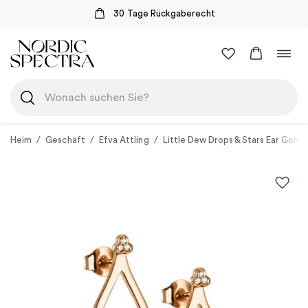
30 Tage Rückgaberecht
Zum
Navi
Inhalt
umsc
springen
Heim
/
Geschäft
/
Efva Attling
/
Little Dew Drops & Stars Ear Gold