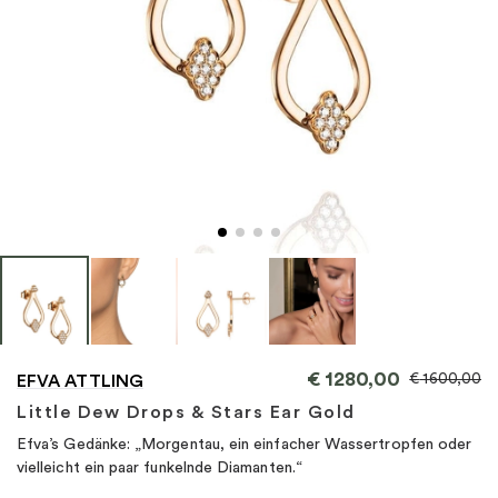
"
€
1280,00
€
1600,00
EFVA ATTLING
Little Dew Drops & Stars Ear Gold
Efva’s Gedänke: „Morgentau, ein einfacher Wassertropfen oder
vielleicht ein paar funkelnde Diamanten.“