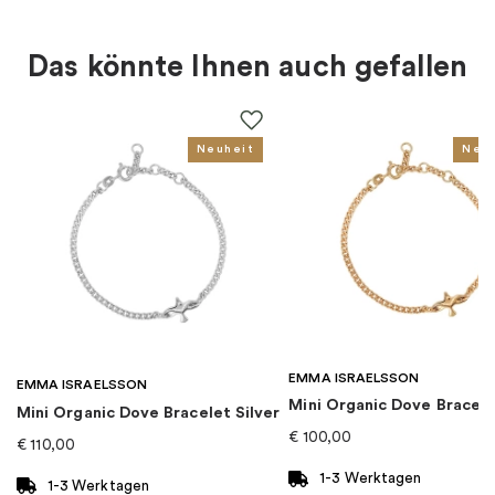
Material
:
Silber
Das könnte Ihnen auch gefallen
Farbe
:
Silber
Thema
:
Weibliche Symbole
Neuheit
Neu
Für wen
:
Damen
EAN
:
7332822240481
Kollektion
:
Feminine
EMMA ISRAELSSON
Kategorie
:
Halsketten
EMMA ISRAELSSON
Mini Organic Dove Bracel
Mini Organic Dove Bracelet Silver
€
100,00
€
110,00
Marke
:
Efva Attling
1-3 Werktagen
1-3 Werktagen