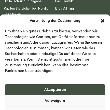
Umtausch und Rückgabe
Paul Hewitt
Kaufen Sie sicher bei Nordic
Efva Attling
Spectra ein
Emma Israelsson
Verwaltung der Zustimmung
Datenschutz
Drakenberg Sjölin
Impressum
Nordic Spectra
Um Ihnen ein gutes Erlebnis zu bieten, verwenden wir
Ringgröße
Technologien wie Cookies, um Geräteinformationen zu
speichern und/oder darauf zuzugreifen. Wenn Sie diesen
Widerrufsrecht
Technologien zustimmen, können wir Daten wie das
Cookie-policy
Surfverhalten oder eindeutige IDs auf dieser Website
Sekretesspolicy
verarbeiten. Wenn Sie nicht zustimmen oder Ihre
Zustimmung zurückziehen, kann dies bestimmte
Funktionen beeinträchtigen.
Akzeptieren
Select country
Verweigern
Datenschutz-Bestimmungen