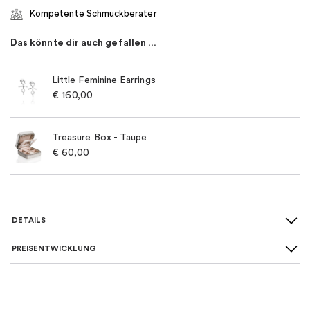
Kompetente Schmuckberater
Das könnte dir auch gefallen …
Little Feminine Earrings
€
160,00
Treasure Box - Taupe
€
60,00
DETAILS
PREISENTWICKLUNG
SKU
:
11-100-01345
Maße
:
38/40 cm, 42/45 cm