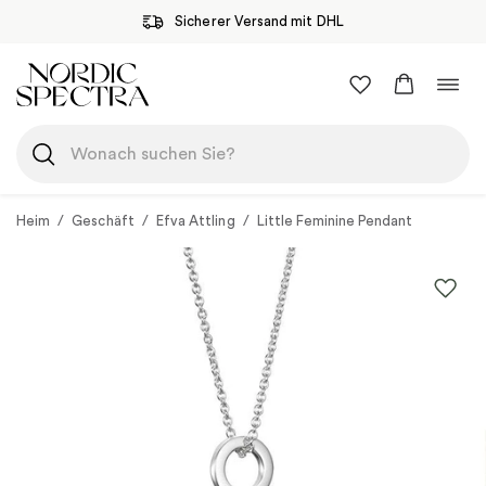
Sicherer Versand mit DHL
Zum
Navi
Inhalt
umsc
springen
Heim
/
Geschäft
/
Efva Attling
/
Little Feminine Pendant