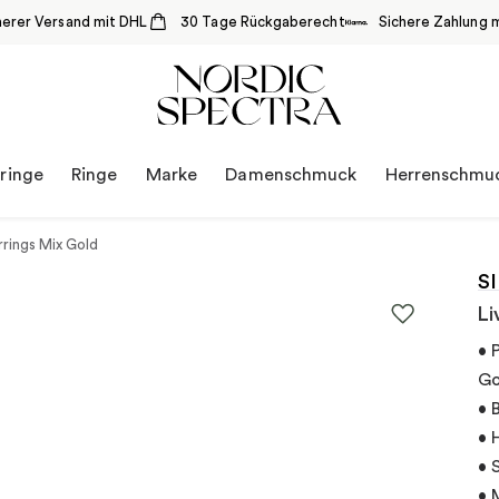
herer Versand mit DHL
30 Tage Rückgaberecht
Sichere Zahlung m
ringe
Ringe
Marke
Damenschmuck
Herrenschmu
rrings Mix Gold
S
Li
• 
Go
• 
• 
• 
• 