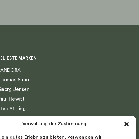
BELIEBTE MARKEN
PANDORA
Thomas Sabo
Georg Jensen
Paul Hewitt
Efva Attling
Emma Israelsson
Verwaltung der Zustimmung
Drakenberg Sjölin
 ein gutes Erlebnis zu bieten, verwenden wir
Nordic Spectra