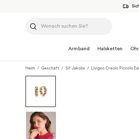
Sic
Zum
Inhalt
springen
Armband
Halsketten
Ohr
Heim
/
Geschäft
/
Sif Jakobs
/
Livigno Creolo Piccolo Ea