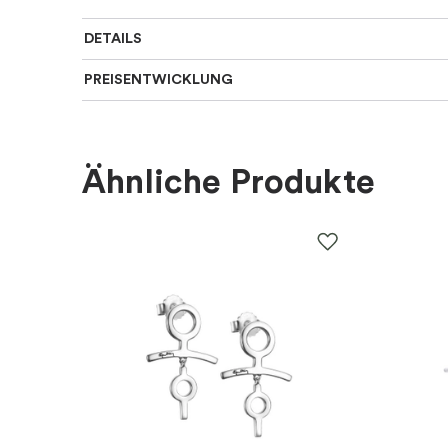
DETAILS
PREISENTWICKLUNG
Art des Ohrrings
:
Creolen
Für wen
:
Damen
Ähnliche Produkte
Farbe
:
Gold, Mehrfarbig
Material
:
Silber
EAN
:
5710699070295
Steine
:
Zirkonia
Marke
:
Sif Jakobs