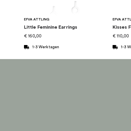
Kategorie
:
Ohrringe
EFVA ATTLING
EFVA ATT
Kollektion
:
Livigno
Little Feminine Earrings
Kisses F
€
160,00
€
110,00
1-3 Werktagen
1-3 