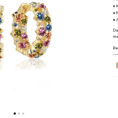
• 
• 
• 
Da
me
Da