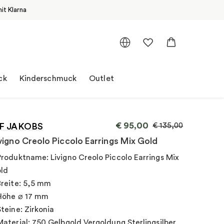
it Klarna
ck
Kinderschmuck
Outlet
€
95,00
IF JAKOBS
€
135,00
vigno Creolo Piccolo Earrings Mix Gold
Produktname: Livigno Creolo Piccolo Earrings Mix
ld
Breite: 5,5 mm
Höhe ⌀ 17 mm
Steine: Zirkonia
Material: 750 Gelbgold Vergoldung Sterlingsilber