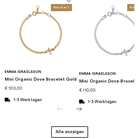
EAN
:
7333196007373
Neuheit
Neu
Kollektion
:
Love
Kategorie
:
Halsketten
Marke
:
Drakenberg Sjölin
EMMA ISRAELSSON
EMMA ISRAELSSON
Mini Organic Dove Bracelet Gold
Mini Organic Dove Bracelet
€
100,00
€
110,00
1-3 Werktagen
1-3 Werktagen
Alle anzeigen