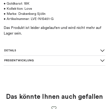
• Goldkarat: 18K
• Kollektion: Love
• Marke: Drakenberg Sjölin
• Artikelnummer: LVE-N1S451-G
Das Produkt ist leider abgelaufen und wird nicht mehr auf
Lager sein.
DETAILS
PREISENTWICKLUNG
SKU
:
LVE-N1S451-G
Farbe
:
Gold
Thema
:
Herzen, Liebe
Das könnte Ihnen auch gefallen
Für wen
:
Damen, Kinder