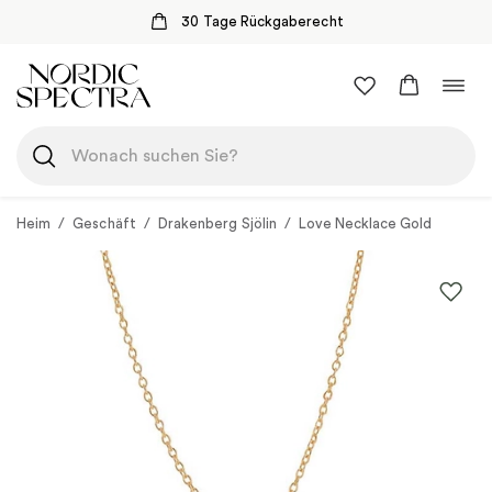
30 Tage Rückgaberecht
Zum
Navi
Inhalt
umsc
springen
Heim
/
Geschäft
/
Drakenberg Sjölin
/
Love Necklace Gold