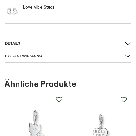
Love Vibe Studs
DETAILS
PREISENTWICKLUNG
Für wen
:
Damen
Farbe
:
Silber
Ähnliche Produkte
Material
:
Silber
EAN
:
7333196011813
Thema
:
Herzen, Liebe