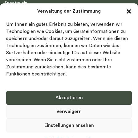
Spectra ein
Emma Israelsson
Verwaltung der Zustimmung
Datenschutz
Drakenberg Sjölin
Impressum
Nordic Spectra
Um Ihnen ein gutes Erlebnis zu bieten, verwenden wir
Ringgröße
Technologien wie Cookies, um Geräteinformationen zu
speichern und/oder darauf zuzugreifen. Wenn Sie diesen
Widerrufsrecht
Technologien zustimmen, können wir Daten wie das
Cookie-policy
Surfverhalten oder eindeutige IDs auf dieser Website
Sekretesspolicy
verarbeiten. Wenn Sie nicht zustimmen oder Ihre
Zustimmung zurückziehen, kann dies bestimmte
Funktionen beeinträchtigen.
Akzeptieren
Select country
Verweigern
Datenschutz-Bestimmungen
©
Urheberrecht 2026 Nordic Spectra Alle Rechte vorbehalten
Einstellungen ansehen