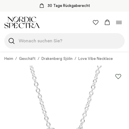
30 Tage Rückgaberecht
Zum
Navi
Inhalt
umsc
springen
Heim
/
Geschäft
/
Drakenberg Sjölin
/
Love Vibe Necklace