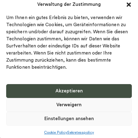
Verwaltung der Zustimmung
Datenschutz
Drakenberg Sjölin
Impressum
Nordic Spectra
Um Ihnen ein gutes Erlebnis zu bieten, verwenden wir
Ringgröße
Technologien wie Cookies, um Geräteinformationen zu
speichern und/oder darauf zuzugreifen. Wenn Sie diesen
Widerrufsrecht
Technologien zustimmen, können wir Daten wie das
Cookie-policy
Surfverhalten oder eindeutige IDs auf dieser Website
Sekretesspolicy
verarbeiten. Wenn Sie nicht zustimmen oder Ihre
Zustimmung zurückziehen, kann dies bestimmte
Funktionen beeinträchtigen.
Akzeptieren
Select country
Verweigern
Datenschutz-Bestimmungen
©
Urheberrecht 2026 Nordic Spectra Alle Rechte vorbehalten
Einstellungen ansehen
Cookie Policy
Sekretesspolicy