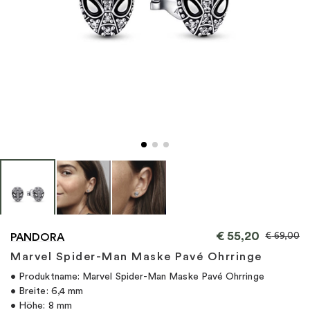
"
€
55,20
€
69,00
PANDORA
Marvel Spider-Man Maske Pavé Ohrringe
• Produktname: Marvel Spider-Man Maske Pavé Ohrringe
• Breite: 6,4 mm
• Höhe: 8 mm