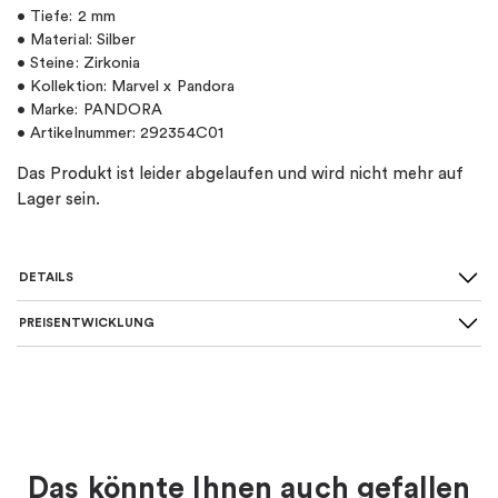
• Tiefe: 2 mm
• Material: Silber
• Steine: Zirkonia
• Kollektion: Marvel x Pandora
• Marke: PANDORA
• Artikelnummer: 292354C01
Das Produkt ist leider abgelaufen und wird nicht mehr auf
Lager sein.
DETAILS
PREISENTWICKLUNG
SKU
:
292354C01
Material
:
Silber
Art des Ohrrings
:
Ohrstecker
Das könnte Ihnen auch gefallen