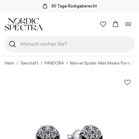
30 Tage Rückgaberecht
Zum
Navi
Inhalt
umsc
springen
Heim
/
Geschäft
/
PANDORA
/
Marvel Spider-Man Maske Pavé Ohr