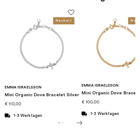
Farbe
:
Schwarz, Silber
Steine
:
Zirkonia
Neuheit
Neu
Thema
:
Blumen
Für wen
:
Damen, Kinder
EAN
:
5700303013831
EMMA ISRAELSSON
Kollektion
:
Marvel x Pandora
EMMA ISRAELSSON
Mini Organic Dove Bracel
Mini Organic Dove Bracelet Silver
€
100,00
€
110,00
Kategorie
:
Ohrringe
1-3 Werktagen
1-3 Werktagen
Marke
:
PANDORA