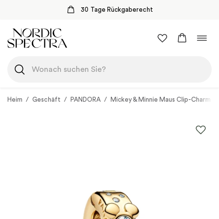
30 Tage Rückgaberecht
Zum
Navi
Inhalt
umsc
springen
Heim
/
Geschäft
/
PANDORA
/
Mickey & Minnie Maus Clip-Charm G