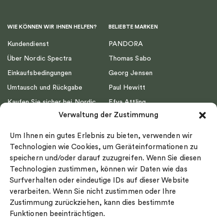
WIE KÖNNEN WIR IHNEN HELFEN?
BELIEBTE MARKEN
Kundendienst
PANDORA
Über Nordic Spectra
Thomas Sabo
Einkaufsbedingungen
Georg Jensen
Umtausch und Rückgabe
Paul Hewitt
Kaufen Sie sicher bei Nordic
Efva Attling
Spectra ein
Verwaltung der Zustimmung
Emma Israelsson
Datenschutz
Drakenberg Sjölin
Um Ihnen ein gutes Erlebnis zu bieten, verwenden wir
Impressum
Nordic Spectra
Technologien wie Cookies, um Geräteinformationen zu
Ringgröße
speichern und/oder darauf zuzugreifen. Wenn Sie diesen
Technologien zustimmen, können wir Daten wie das
Widerrufsrecht
Surfverhalten oder eindeutige IDs auf dieser Website
Cookie-policy
verarbeiten. Wenn Sie nicht zustimmen oder Ihre
Sekretesspolicy
Zustimmung zurückziehen, kann dies bestimmte
Funktionen beeinträchtigen.