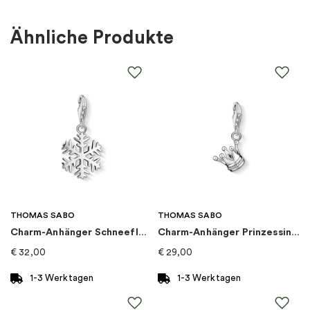
Farbe
:
Gold
Ähnliche Produkte
Material
:
Metall
EAN
:
5700303230542
Steine
:
Zirkonia
Thema
:
Disney
Marke
:
PANDORA
THOMAS SABO
THOMAS SABO
Charm-Anhänger Schneeflocke
Charm-Anhänger Prinzessin Krone
Kategorie
:
Charms
€
32,00
€
29,00
Art von Charme
:
Clips
1-3 Werktagen
1-3 Werktagen