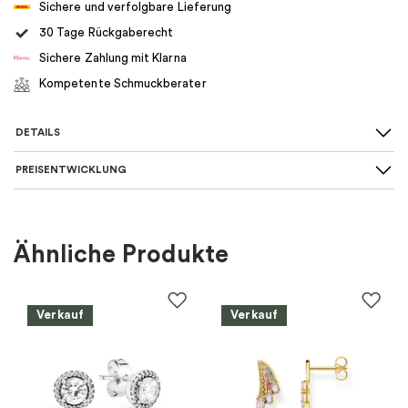
Sichere und verfolgbare Lieferung
30 Tage Rückgaberecht
Sichere Zahlung mit Klarna
Kompetente Schmuckberater
DETAILS
PREISENTWICKLUNG
Art des Ohrrings
:
Ohrstecker
Für wen
:
Damen
Ähnliche Produkte
Farbe
:
Gold
Verkauf
Verkauf
Material
:
Silber
EAN
:
7332822450910