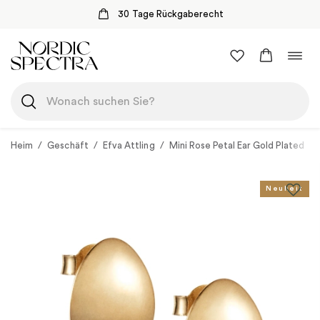
30 Tage Rückgaberecht
Zum
Navi
Inhalt
umsc
springen
Heim
/
Geschäft
/
Efva Attling
/
Mini Rose Petal Ear Gold Plated
Neuheit