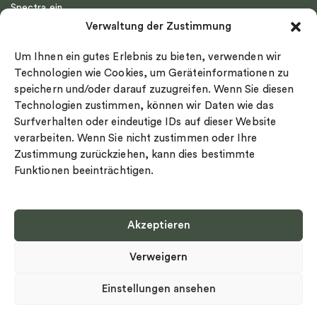
Spectra ein
Emma Israelsson
Verwaltung der Zustimmung
Datenschutz
Drakenberg Sjölin
Impressum
Nordic Spectra
Um Ihnen ein gutes Erlebnis zu bieten, verwenden wir
Ringgröße
Technologien wie Cookies, um Geräteinformationen zu
speichern und/oder darauf zuzugreifen. Wenn Sie diesen
Widerrufsrecht
Technologien zustimmen, können wir Daten wie das
Cookie-policy
Surfverhalten oder eindeutige IDs auf dieser Website
Sekretesspolicy
verarbeiten. Wenn Sie nicht zustimmen oder Ihre
Zustimmung zurückziehen, kann dies bestimmte
Funktionen beeinträchtigen.
Akzeptieren
Select country
Verweigern
Datenschutz-Bestimmungen
©
Urheberrecht 2026 Nordic Spectra Alle Rechte vorbehalten
Einstellungen ansehen