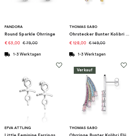
Thema
:
Natur
Marke
:
Efva Attling
PANDORA
THOMAS SABO
Round Sparkle Ohrringe
Ohrstecker Bunter Kolibri Flügel Gold
Kategorie
:
Ohrringe
€
63,00
€
79,00
€
128,00
€
149,00
Kollektion
:
Rose Petal
1-3 Werktagen
1-3 Werktagen
Verkauf
EFVA ATTLING
THOMAS SABO
Little Feminine Earrings
Ohrringe Bunter Kolibri Flügel Silber