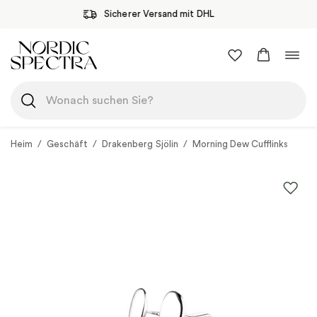
Sicherer Versand mit DHL
Zum
Navi
Inhalt
umsc
springen
Heim
/
Geschäft
/
Drakenberg Sjölin
/
Morning Dew Cufflinks