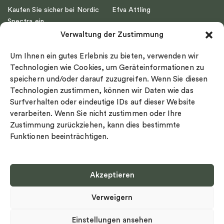
Kaufen Sie sicher bei Nordic
Efva Attling
Spectra ein
Emma Israelsson
Verwaltung der Zustimmung
Datenschutz
Drakenberg Sjölin
Impressum
Nordic Spectra
Um Ihnen ein gutes Erlebnis zu bieten, verwenden wir
Ringgröße
Technologien wie Cookies, um Geräteinformationen zu
speichern und/oder darauf zuzugreifen. Wenn Sie diesen
Widerrufsrecht
Technologien zustimmen, können wir Daten wie das
Cookie-policy
Surfverhalten oder eindeutige IDs auf dieser Website
Sekretesspolicy
verarbeiten. Wenn Sie nicht zustimmen oder Ihre
Zustimmung zurückziehen, kann dies bestimmte
Funktionen beeinträchtigen.
Akzeptieren
Select country
Verweigern
Datenschutz-Bestimmungen
©
Urheberrecht 2026 Nordic Spectra Alle Rechte vorbehalten
Einstellungen ansehen