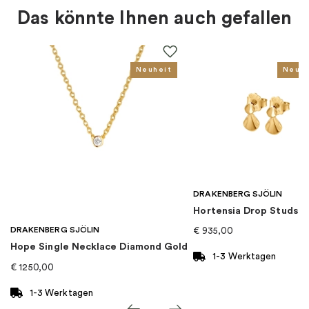
Das könnte Ihnen auch gefallen
EAN
:
7333004001647
Kollektion
:
Morning Dew
Neuheit
Neuhe
Kategorie
:
Accessoires
Marke
:
Drakenberg Sjölin
DRAKENBERG SJÖLIN
Hortensia Drop Studs G
DRAKENBERG SJÖLIN
€
935,00
Hope Single Necklace Diamond Gold
1-3 Werktagen
€
1250,00
1-3 Werktagen