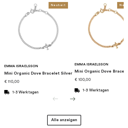
Goldkarat
:
18K
Neuheit
Neu
Für wen
:
Damen
EAN
:
7332822233711
Kollektion
:
My Little Pearl
EMMA ISRAELSSON
Kategorie
:
Halsketten
EMMA ISRAELSSON
Mini Organic Dove Bracel
Mini Organic Dove Bracelet Silver
€
100,00
€
110,00
Marke
:
Efva Attling
1-3 Werktagen
1-3 Werktagen
Alle anzeigen