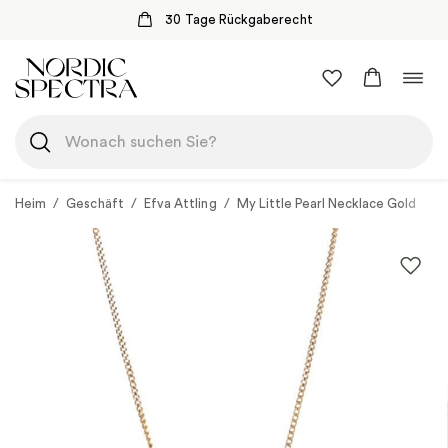
30 Tage Rückgaberecht
Zum
Navi
Inhalt
umsc
springen
Heim
/
Geschäft
/
Efva Attling
/
My Little Pearl Necklace Gold