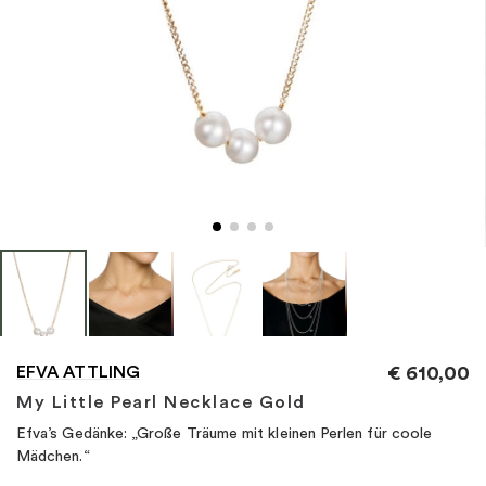
"
EFVA ATTLING
€
610,00
My Little Pearl Necklace Gold
Efva’s Gedänke: „Große Träume mit kleinen Perlen für coole
Mädchen.“