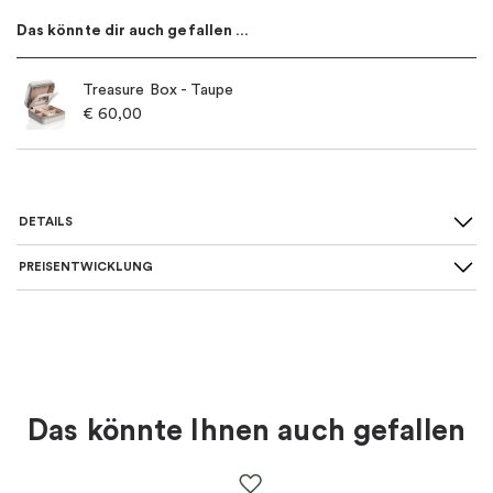
Das könnte dir auch gefallen …
Treasure Box - Taupe
€
60,00
DETAILS
PREISENTWICKLUNG
SKU
:
10-101-01296/4245
Material
:
Gold
Farbe
:
Gold
Das könnte Ihnen auch gefallen
Thema
:
Perlen