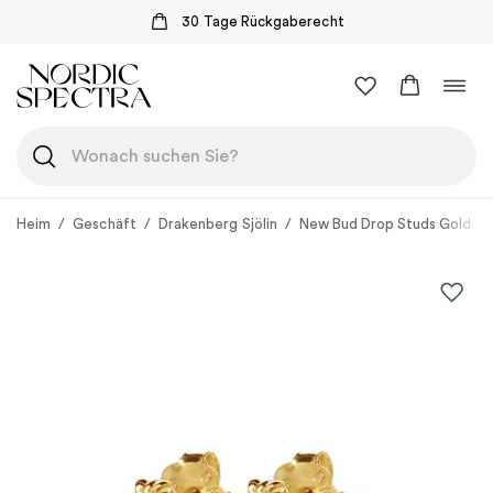
30 Tage Rückgaberecht
Zum
Navi
Inhalt
umsc
springen
Heim
/
Geschäft
/
Drakenberg Sjölin
/
New Bud Drop Studs Gold