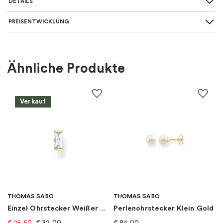
DETAILS
PREISENTWICKLUNG
Art des Ohrrings
:
Ohrstecker
Für wen
:
Damen
Ähnliche Produkte
Farbe
:
Gold
Verkauf
Material
:
Gold
EAN
:
7333196012087
Thema
:
Natur
Marke
:
Drakenberg Sjölin
THOMAS SABO
THOMAS SABO
Einzel Ohrstecker Weißer Stein Gold
Perlenohrstecker Klein Gold
Kategorie
:
Ohrringe
€
25,60
€
32,00
€
84,00