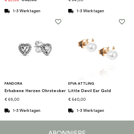
Kollektion
:
New Bud
1-3 Werktagen
1-3 Werktagen
Goldkarat
:
18K
PANDORA
EFVA ATTLING
Erhabene Herzen Ohrstecker
Little Devil Ear Gold
€
69,00
€
640,00
1-3 Werktagen
1-3 Werktagen
ABONNIERE