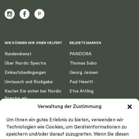
WIE KÖNNEN WIR IHNEN HELFEN?
BELIEBTE MARKEN
Kundendienst
PANDORA
Über Nordic Spectra
Thomas Sabo
Einkaufsbedingungen
Georg Jensen
Umtausch und Rückgabe
Paul Hewitt
Kaufen Sie sicher bei Nordic
Efva Attling
Spectra ein
Emma Israelsson
Verwaltung der Zustimmung
Datenschutz
Drakenberg Sjölin
Impressum
Nordic Spectra
Um Ihnen ein gutes Erlebnis zu bieten, verwenden wir
Ringgröße
Technologien wie Cookies, um Geräteinformationen zu
speichern und/oder darauf zuzugreifen. Wenn Sie diesen
Widerrufsrecht