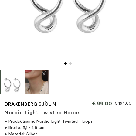
"
€
99,00
€
194,00
DRAKENBERG SJÖLIN
Nordic Light Twisted Hoops
• Produktname: Nordic Light Twisted Hoops
• Breite: 3,1 x 1,6 cm
• Material: Silber