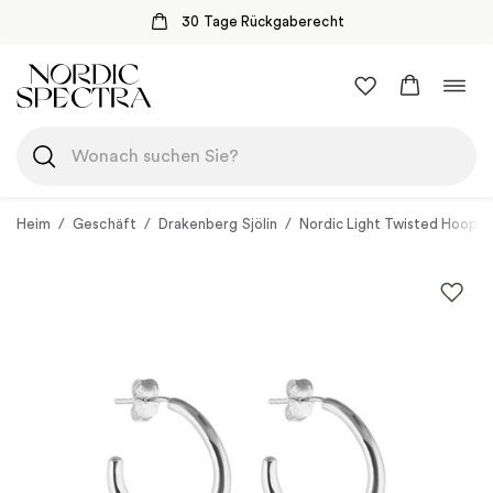
30 Tage Rückgaberecht
Zum
Navi
Inhalt
umsc
springen
Heim
/
Geschäft
/
Drakenberg Sjölin
/
Nordic Light Twisted Hoops