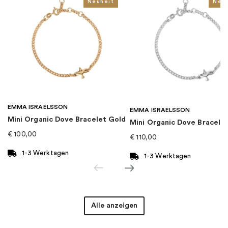
Kollektion
:
Nordic Light
Neuheit
Neu
Kategorie
:
Ohrringe
Marke
:
Drakenberg Sjölin
EMMA ISRAELSSON
EMMA ISRAELSSON
Mini Organic Dove Bracelet Gold
Mini Organic Dove Bracelet
€
100,00
€
110,00
1-3 Werktagen
1-3 Werktagen
Alle anzeigen