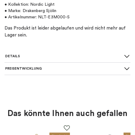
• Kollektion: Nordic Light
• Marke: Drakenberg Sjölin
• Artikelnummer: NLT-E3M000-S
Das Produkt ist leider abgelaufen und wird nicht mehr auf
Lager sein.
DETAILS
PREISENTWICKLUNG
SKU
:
NLT-E3M000-S
Farbe
:
Silber
Für wen
:
Damen
Das könnte Ihnen auch gefallen
EAN
:
7333196007175