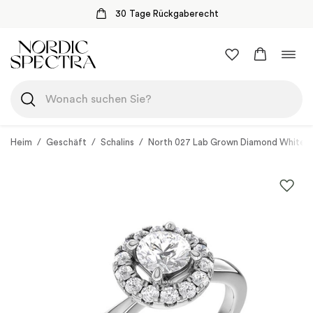
30 Tage Rückgaberecht
Zum
Navi
Inhalt
umsc
springen
Heim
/
Geschäft
/
Schalins
/
North 027 Lab Grown Diamond White 