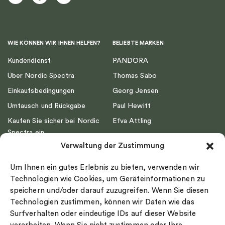
WIE KÖNNEN WIR IHNEN HELFEN?
BELIEBTE MARKEN
Kundendienst
PANDORA
Über Nordic Spectra
Thomas Sabo
Einkaufsbedingungen
Georg Jensen
Umtausch und Rückgabe
Paul Hewitt
Kaufen Sie sicher bei Nordic
Efva Attling
Spectra ein
Emma Israelsson
Verwaltung der Zustimmung
Datenschutz
Drakenberg Sjölin
Impressum
Nordic Spectra
Um Ihnen ein gutes Erlebnis zu bieten, verwenden wir
Ringgröße
Technologien wie Cookies, um Geräteinformationen zu
speichern und/oder darauf zuzugreifen. Wenn Sie diesen
Widerrufsrecht
Technologien zustimmen, können wir Daten wie das
Cookie-policy
Surfverhalten oder eindeutige IDs auf dieser Website
Sekretesspolicy