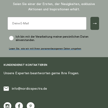
auf.
auf.
Seien Sie einer der Ersten, der Neuigkeiten, exklusive
Die
Die
Aktionen und Inspirationen erhält.
Optionen
Optionen
können
können
→
auf
auf
der
der
Produktseite
Produktseite
Ich bin mit der Verarbeitung meiner persönlichen Daten
einverstanden.
gewählt
gewählt
werden
werden
Lesen Sie, wie wir mit Ihren personenbezogenen Daten umgehen
KUNDENDIENST KONTAKTIEREN
Unsere Experten beantworten gerne Ihre Fragen.
info@nordicspectra.de