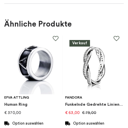
Für wen
:
Damen
Ähnliche Produkte
Farbe
:
Silber
Verkauf
Material
:
Weißes Gold
Steine
:
Lab grown Diamant
Marke
:
Schalins
Kategorie
:
Ringe
EFVA ATTLING
PANDORA
Human Ring
Funkelnde Gedrehte Linien Ring
Goldkarat
:
18K
€
370,00
€
63,00
€
79,00
Kollektion
:
North
Option auswählen
Option auswählen