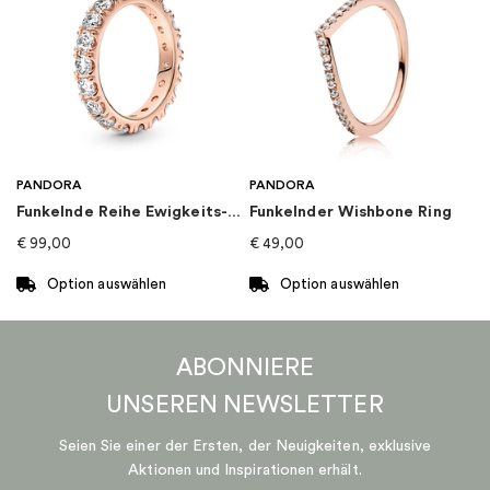
weist
weist
mehrere
mehrere
Varianten
Varianten
auf.
auf.
Die
Die
Optionen
Optionen
können
können
auf
auf
PANDORA
PANDORA
der
der
Funkelnde Reihe Ewigkeits-Ring
Funkelnder Wishbone Ring
Produktseite
Produktseite
€
99,00
€
49,00
gewählt
gewählt
werden
werden
Option auswählen
Option auswählen
Dieses
Dieses
Produkt
Produkt
ABONNIERE
weist
weist
mehrere
mehrere
UNSEREN
NEWSLETTER
Varianten
Varianten
auf.
auf.
Seien Sie einer der Ersten, der Neuigkeiten, exklusive
Die
Die
Aktionen und Inspirationen erhält.