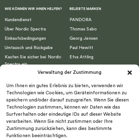
WIE KÖNNEN WIR IHNEN HELFEN?
BELIEBTE MARKEN
Kundendienst
PANDORA
Über Nordic Spectra
Thomas Sabo
Einkaufsbedingungen
Georg Jensen
Umtausch und Rückgabe
Paul Hewitt
Kaufen Sie sicher bei Nordic
Efva Attling
Spectra ein
Emma Israelsson
Verwaltung der Zustimmung
Datenschutz
Drakenberg Sjölin
Impressum
Nordic Spectra
Um Ihnen ein gutes Erlebnis zu bieten, verwenden wir
Ringgröße
Technologien wie Cookies, um Geräteinformationen zu
speichern und/oder darauf zuzugreifen. Wenn Sie diesen
Widerrufsrecht
Technologien zustimmen, können wir Daten wie das
Cookie-policy
Surfverhalten oder eindeutige IDs auf dieser Website
Sekretesspolicy
verarbeiten. Wenn Sie nicht zustimmen oder Ihre
Zustimmung zurückziehen, kann dies bestimmte
Funktionen beeinträchtigen.