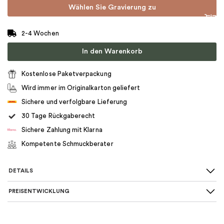
Wählen Sie Gravierung zu
2-4 Wochen
In den Warenkorb
Kostenlose Paketverpackung
Wird immer im Originalkarton geliefert
Sichere und verfolgbare Lieferung
30 Tage Rückgaberecht
Sichere Zahlung mit Klarna
Kompetente Schmuckberater
DETAILS
PREISENTWICKLUNG
Art des Rings
:
Solitaire
Für wen
:
Damen