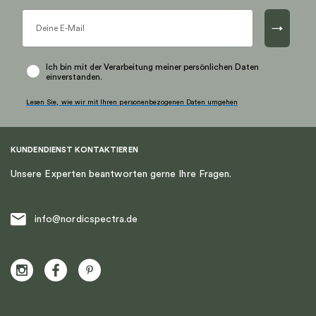
Optionen
Optionen
können
können
→
auf
auf
der
der
Produktseite
Produktseite
Ich bin mit der Verarbeitung meiner persönlichen Daten
einverstanden.
gewählt
gewählt
werden
werden
Lesen Sie, wie wir mit Ihren personenbezogenen Daten umgehen
KUNDENDIENST KONTAKTIEREN
Unsere Experten beantworten gerne Ihre Fragen.
info@nordicspectra.de