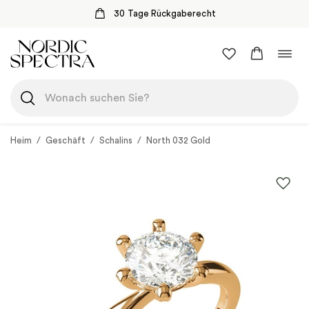
30 Tage Rückgaberecht
Zum
Navi
Inhalt
umsc
springen
Heim
/
Geschäft
/
Schalins
/
North 032 Gold