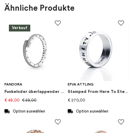
Ähnliche Produkte
Farbe
:
Gold
Verkauf
Material
:
Gold
Steine
:
Lab grown Diamant
Marke
:
Schalins
Kategorie
:
Ringe
PANDORA
EFVA ATTLING
Funkelnder überlappender Ring
Stamped From Here To Eternity Ring
Kollektion
:
North
€
48,00
€
59,00
€
270,00
Goldkarat
:
18K
Option auswählen
Option auswählen
Dieses
Dieses
Produkt
Produkt