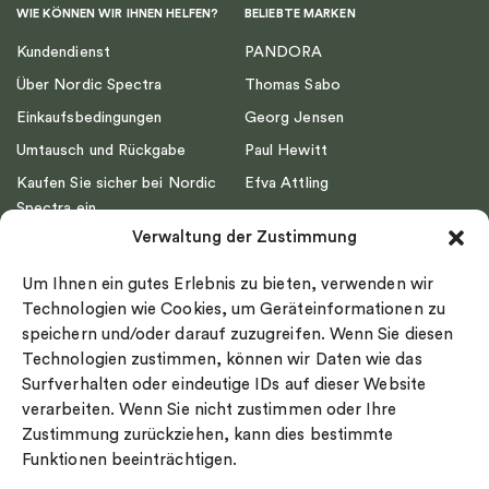
WIE KÖNNEN WIR IHNEN HELFEN?
BELIEBTE MARKEN
Kundendienst
PANDORA
Über Nordic Spectra
Thomas Sabo
Einkaufsbedingungen
Georg Jensen
Umtausch und Rückgabe
Paul Hewitt
Kaufen Sie sicher bei Nordic
Efva Attling
Spectra ein
Emma Israelsson
Verwaltung der Zustimmung
Datenschutz
Drakenberg Sjölin
Impressum
Nordic Spectra
Um Ihnen ein gutes Erlebnis zu bieten, verwenden wir
Ringgröße
Technologien wie Cookies, um Geräteinformationen zu
speichern und/oder darauf zuzugreifen. Wenn Sie diesen
Widerrufsrecht
Technologien zustimmen, können wir Daten wie das
Cookie-policy
Surfverhalten oder eindeutige IDs auf dieser Website
Sekretesspolicy
verarbeiten. Wenn Sie nicht zustimmen oder Ihre
Zustimmung zurückziehen, kann dies bestimmte
Funktionen beeinträchtigen.