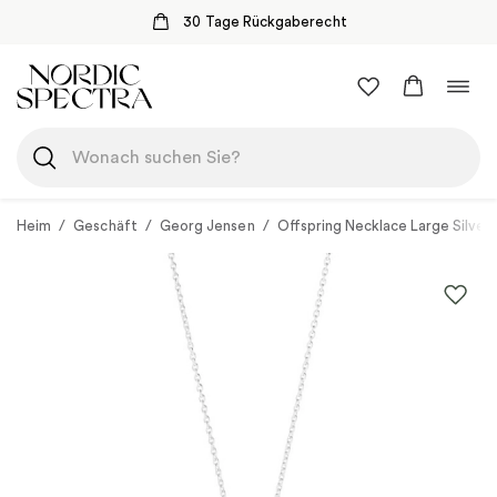
30 Tage Rückgaberecht
Zum
Navi
Inhalt
umsc
springen
Heim
/
Geschäft
/
Georg Jensen
/
Offspring Necklace Large Silver