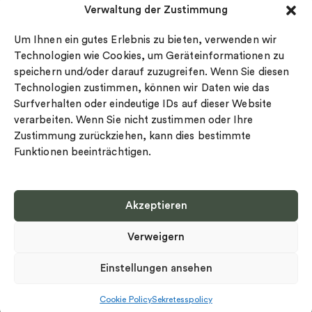
Verwaltung der Zustimmung
Datenschutz
Drakenberg Sjölin
Impressum
Nordic Spectra
Um Ihnen ein gutes Erlebnis zu bieten, verwenden wir
Ringgröße
Technologien wie Cookies, um Geräteinformationen zu
speichern und/oder darauf zuzugreifen. Wenn Sie diesen
Widerrufsrecht
Technologien zustimmen, können wir Daten wie das
Cookie-policy
Surfverhalten oder eindeutige IDs auf dieser Website
Sekretesspolicy
verarbeiten. Wenn Sie nicht zustimmen oder Ihre
Zustimmung zurückziehen, kann dies bestimmte
Funktionen beeinträchtigen.
Akzeptieren
Select country
Verweigern
Datenschutz-Bestimmungen
©
Urheberrecht 2026 Nordic Spectra Alle Rechte vorbehalten
Einstellungen ansehen
Cookie Policy
Sekretesspolicy