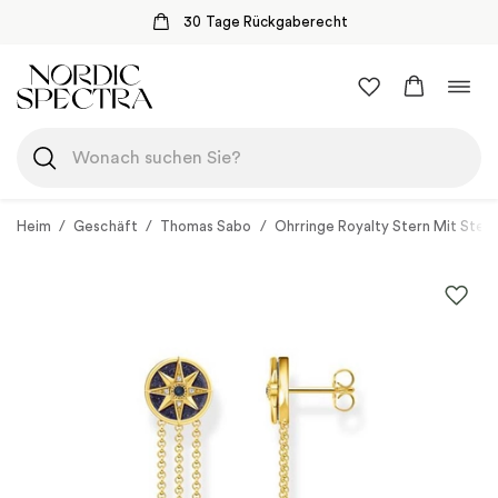
30 Tage Rückgaberecht
Zum
Navi
Inhalt
umsc
springen
Heim
/
Geschäft
/
Thomas Sabo
/
Ohrringe Royalty Stern Mit Stein