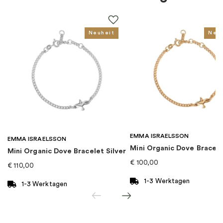
Thema
:
Sterne & Monde
Für wen
:
Damen
Neuheit
Neu
EAN
:
405124550991
Kollektion
:
Magic Stars
Kategorie
:
Ohrringe
EMMA ISRAELSSON
Marke
:
Thomas Sabo
EMMA ISRAELSSON
Mini Organic Dove Bracel
Mini Organic Dove Bracelet Silver
€
100,00
€
110,00
1-3 Werktagen
1-3 Werktagen